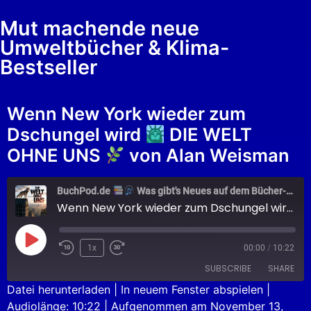
Mut machende neue
Umweltbücher & Klima-
Bestseller
Wenn New York wieder zum
Dschungel wird
DIE WELT
OHNE UNS
von Alan Weisman
BuchPod.de
Was gibt's Neues auf dem Bücher-Markt?
Wenn New York wieder zum Dschungel wird
1x
00:00
/
10:22
SUBSCRIBE
SHARE
Datei herunterladen
|
In neuem Fenster abspielen
|
Audiolänge: 10:22
|
Aufgenommen am November 13,
SHARE
Apple Podcasts
Podcast.de