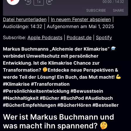
1x
00:00
/
14:32
SUBSCRIBE
SHARE
Datei herunterladen
|
In neuem Fenster abspielen
|
Audiolänge: 14:32
|
Aufgenommen am Mai 1, 2025
SHARE
Apple Podcasts
Podcast.de
Subscribe:
Apple Podcasts
|
Podcast.de
|
Spotify
Spotify
LINK
RSS FEED
Markus Buchmanns „Alchemie der Klimakrise“
EMBED
verbindet Umweltschutz mit persönlicher
Entwicklung. Ist die Klimakrise Chance zur
Transformation?
Entdecke neue Perspektiven &
werde Teil der Lösung! Ein Buch, das Mut macht!
#Klimakrise #Transformation
#Persönlichkeitsentwicklung #Bewusstsein
#Nachhaltigkeit #Bücher #BuchPod #Audiobuch
#BücherEmpfehlungen #BücherHören #Bestseller
Wer ist Markus Buchmann und
was macht ihn spannend?