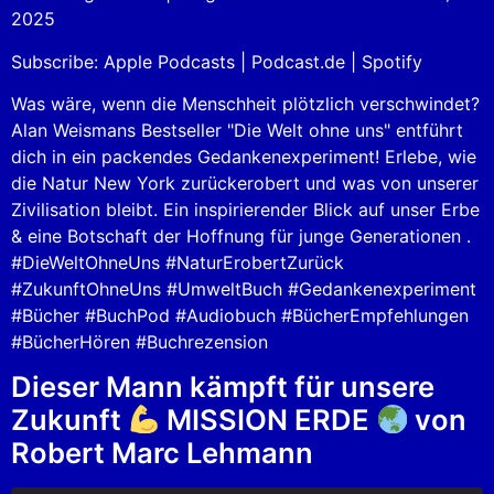
2025
Spotify
LINK
Subscribe:
Apple Podcasts
|
Podcast.de
|
Spotify
RSS FEED
EMBED
Was wäre, wenn die Menschheit plötzlich verschwindet?
Alan Weismans Bestseller "Die Welt ohne uns" entführt
dich in ein packendes Gedankenexperiment! Erlebe, wie
die Natur New York zurückerobert und was von unserer
Zivilisation bleibt. Ein inspirierender Blick auf unser Erbe
& eine Botschaft der Hoffnung für junge Generationen .
#DieWeltOhneUns #NaturErobertZurück
#ZukunftOhneUns #UmweltBuch #Gedankenexperiment
#Bücher #BuchPod #Audiobuch #BücherEmpfehlungen
#BücherHören #Buchrezension
Dieser Mann kämpft für unsere
Zukunft
MISSION ERDE
von
Robert Marc Lehmann