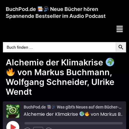
BuchPod.de
Neue Bücher hören
Spannende Bestseller im Audio Podcast
Searc
Search
for:
Alchemie der Klimakrise
von Markus Buchmann,
Wolfgang Schneider, Ulrike
Wendt
BuchPod.de
Was gibt's Neues auf dem Bücher-Markt?
Alchemie der Klimakrise
von Markus Buchmann, Wolfgang Schneider, Ulrike Wendt