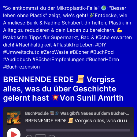
EMBED
"So entkommst du der Mikroplastik-Falle"
: "Besser
leben ohne Plastik" zeigt, wie's geht!
Entdecke, wie
Anneliese Bunk & Nadine Schubert dir helfen, Plastik im
Alltag zu reduzieren & dein Leben zu bereichern.
Praktische Tipps für Supermarkt, Bad & Küche erwarten
dich! #Nachhaltigkeit #PlastikfreiLeben #DIY
#Umweltschutz #ZeroWaste #Bücher #BuchPod
#Audiobuch #BücherEmpfehlungen #BücherHören
#Buchrezension
BRENNENDE ERDE
Vergiss
alles, was du über Geschichte
gelernt hast
Von Sunil Amrith
BuchPod.de
Was gibt's Neues auf dem Bücher-Markt?
BRENNENDE ERDE
Vergiss alles, was du über Geschichte gelernt hast