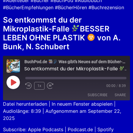
#Abenteuer #Bücher #BuchPod #Audiobuch
#BücherEmpfehlungen #BücherHören #Buchrezension
So entkommst du der
Mikroplastik-Falle
BESSER
LEBEN OHNE PLASTIK
von A.
Bunk, N. Schubert
BuchPod.de
Was gibt's Neues auf dem Bücher-Markt?
So entkommst du der Mikroplastik-Falle
BES
1x
00:00
/
8:39
SUBSCRIBE
SHARE
Datei herunterladen
|
In neuem Fenster abspielen
|
Audiolänge: 8:39
|
Aufgenommen am September 22,
SHARE
Apple Podcasts
Podcast.de
2025
Spotify
LINK
Subscribe:
Apple Podcasts
|
Podcast.de
|
Spotify
RSS FEED