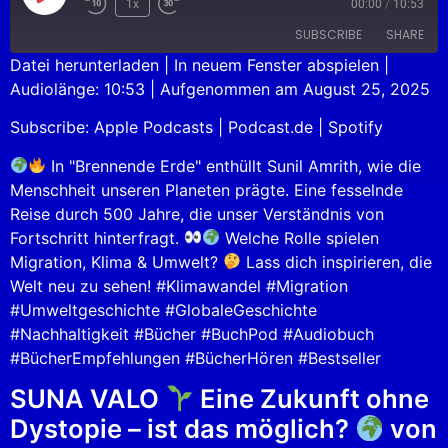
1x
00:00
/
10:53
SUBSCRIBE
SHARE
Datei herunterladen
|
In neuem Fenster abspielen
|
Audiolänge: 10:53
|
Aufgenommen am August 25, 2025
SHARE
Apple Podcasts
Podcast.de
Subscribe:
Apple Podcasts
|
Podcast.de
|
Spotify
Spotify
LINK
RSS FEED
In "Brennende Erde" enthüllt Sunil Amrith, wie die
EMBED
Menschheit unseren Planeten prägte. Eine fesselnde
Reise durch 500 Jahre, die unser Verständnis von
Fortschritt hinterfragt.
Welche Rolle spielen
Migration, Klima & Umwelt?
Lass dich inspirieren, die
Welt neu zu sehen! #Klimawandel #Migration
#Umweltgeschichte #GlobaleGeschichte
#Nachhaltigkeit #Bücher #BuchPod #Audiobuch
#BücherEmpfehlungen #BücherHören #Bestseller
SUNA VALO
Eine Zukunft ohne
Dystopie – ist das möglich?
von