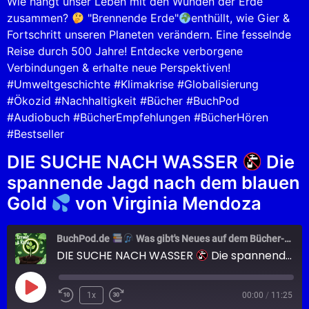
Wie hängt unser Leben mit den Wunden der Erde
EMBED
zusammen?
"Brennende Erde"
enthüllt, wie Gier &
Fortschritt unseren Planeten verändern. Eine fesselnde
Reise durch 500 Jahre! Entdecke verborgene
Verbindungen & erhalte neue Perspektiven!
#Umweltgeschichte #Klimakrise #Globalisierung
#Ökozid #Nachhaltigkeit #Bücher #BuchPod
#Audiobuch #BücherEmpfehlungen #BücherHören
#Bestseller
DIE SUCHE NACH WASSER
Die
spannende Jagd nach dem blauen
Gold
von Virginia Mendoza
BuchPod.de
Was gibt's Neues auf dem Bücher-Markt?
DIE SUCHE NACH WASSER
Die spannende Jagd nach dem blauen Gold
1x
00:00
/
11:25