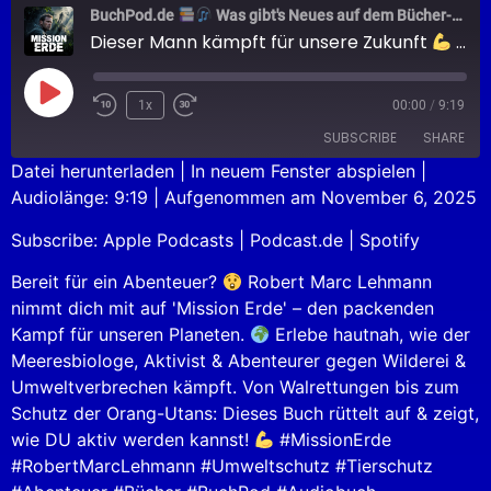
BuchPod.de
Was gibt's Neues auf dem Bücher-Markt?
Dieser Mann kämpft für unsere Zukunft
MISSION ERDE
1x
00:00
/
9:19
SUBSCRIBE
SHARE
Datei herunterladen
|
In neuem Fenster abspielen
|
Audiolänge: 9:19
|
Aufgenommen am November 6, 2025
SHARE
Apple Podcasts
Podcast.de
Subscribe:
Apple Podcasts
|
Podcast.de
|
Spotify
Spotify
LINK
RSS FEED
Bereit für ein Abenteuer?
Robert Marc Lehmann
EMBED
nimmt dich mit auf 'Mission Erde' – den packenden
Kampf für unseren Planeten.
Erlebe hautnah, wie der
Meeresbiologe, Aktivist & Abenteurer gegen Wilderei &
Umweltverbrechen kämpft. Von Walrettungen bis zum
Schutz der Orang-Utans: Dieses Buch rüttelt auf & zeigt,
wie DU aktiv werden kannst!
#MissionErde
#RobertMarcLehmann #Umweltschutz #Tierschutz