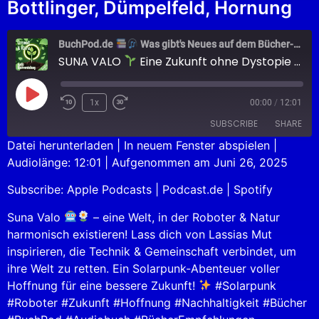
Bottlinger, Dümpelfeld, Hornung
BuchPod.de
Was gibt's Neues auf dem Bücher-Markt?
SUNA VALO
Eine Zukunft ohne Dystopie – ist das möglich?
1x
00:00
/
12:01
SUBSCRIBE
SHARE
Datei herunterladen
|
In neuem Fenster abspielen
|
Audiolänge: 12:01
|
Aufgenommen am Juni 26, 2025
SHARE
Apple Podcasts
Podcast.de
Subscribe:
Apple Podcasts
|
Podcast.de
|
Spotify
Spotify
LINK
RSS FEED
Suna Valo
– eine Welt, in der Roboter & Natur
EMBED
harmonisch existieren! Lass dich von Lassias Mut
inspirieren, die Technik & Gemeinschaft verbindet, um
ihre Welt zu retten. Ein Solarpunk-Abenteuer voller
Hoffnung für eine bessere Zukunft!
#Solarpunk
#Roboter #Zukunft #Hoffnung #Nachhaltigkeit #Bücher