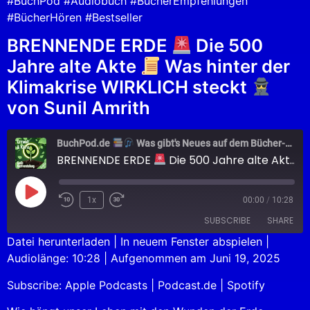
#BuchPod #Audiobuch #BücherEmpfehlungen
#BücherHören #Bestseller
BRENNENDE ERDE
Die 500
Jahre alte Akte
Was hinter der
Klimakrise WIRKLICH steckt
von Sunil Amrith
BuchPod.de
Was gibt's Neues auf dem Bücher-Markt?
BRENNENDE ERDE
Die 500 Jahre alte Akte
1x
00:00
/
10:28
SUBSCRIBE
SHARE
Datei herunterladen
|
In neuem Fenster abspielen
|
Audiolänge: 10:28
|
Aufgenommen am Juni 19, 2025
SHARE
Apple Podcasts
Podcast.de
Subscribe:
Apple Podcasts
|
Podcast.de
|
Spotify
Spotify
LINK
RSS FEED