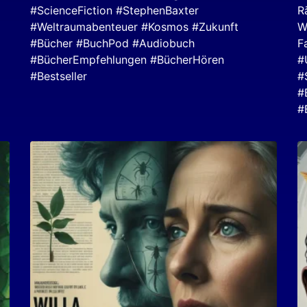
#ScienceFiction #StephenBaxter
R
#Weltraumabenteuer #Kosmos #Zukunft
W
#Bücher #BuchPod #Audiobuch
F
#BücherEmpfehlungen #BücherHören
#
#Bestseller
#
#
#