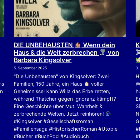
DIE UNBEHAUSTEN
Wenn dein
K
Haus & die Welt zerbrechen
von
Barbara Kingsolver
5. September 2025
3.
"Die Unbehausten" von Kingsolver: Zwei
H
ns
Familien, 150 Jahre, ein Haus
voller
W
en
Geheimnisse! Kann Willa das Erbe retten,
h
während Thatcher gegen Ignoranz kämpft?
E
t
Eine Geschichte über Mut, Wahrheit &
S
zerbrechende Welten. Jetzt reinhören!
N
#Kingsolver #Gesellschaftsroman
G
#Familiensaga #HistorischerRoman #Utopie
#
#Bücher #BuchPod #Audiobuch
#