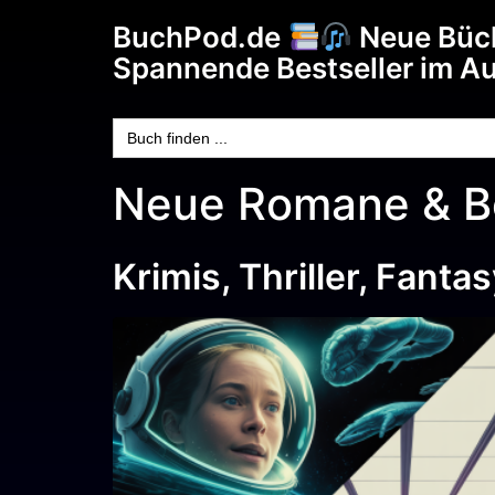
BuchPod.de
Neue Büc
Spannende Bestseller im A
Search
for:
Neue Romane & Be
Krimis, Thriller, Fant