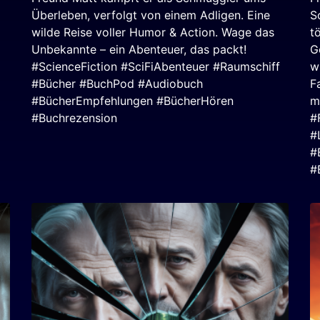
Überleben, verfolgt von einem Adligen. Eine
S
wilde Reise voller Humor & Action. Wage das
t
Unbekannte – ein Abenteuer, das packt!
G
#ScienceFiction #SciFiAbenteuer #Raumschiff
w
#Bücher #BuchPod #Audiobuch
F
#BücherEmpfehlungen #BücherHören
m
#Buchrezension
#
#
#
#