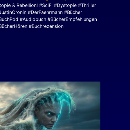
topie & Rebellion! #SciFi #Dystopie #Thriller
JustinCronin #DerFaehrmann #Bücher
BuchPod #Audiobuch #BücherEmpfehlungen
BücherHören #Buchrezension