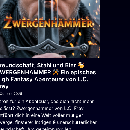
reundschaft, Stahl und Bier
ZWERGENHAMMER
Ein episches
igh Fantasy Abenteuer von L.C.
rey
 October 2025
ereit für ein Abenteuer, das dich nicht mehr
oslässt? Zwergenhammer von L.C. Frey
ntführt dich in eine Welt voller mutiger
werge, finsterer Intrigen & unerschütterlicher
reundschaft. Am geheimnisvollen