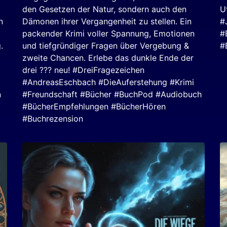
den Gesetzen der Natur, sondern auch den
U
n
Dämonen ihrer Vergangenheit zu stellen. Ein
#
packender Krimi voller Spannung, Emotionen
#
.
und tiefgründiger Fragen über Vergebung &
#
zweite Chancen. Erlebe das dunkle Ende der
drei ??? neu! #DreiFragezeichen
#AndreasEschbach #DieAuferstehung #Krimi
n
#Freundschaft #Bücher #BuchPod #Audiobuch
#BücherEmpfehlungen #BücherHören
#Buchrezension