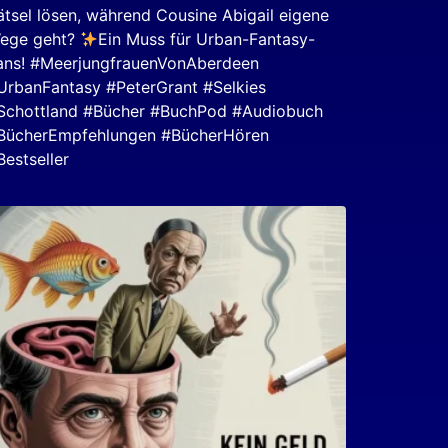
ätsel lösen, während Cousine Abigail eigene
ege geht?
Ein Muss für Urban-Fantasy-
ans! #MeerjungfrauenVonAberdeen
UrbanFantasy #PeterGrant #Selkies
Schottland #Bücher #BuchPod #Audiobuch
BücherEmpfehlungen #BücherHören
Bestseller