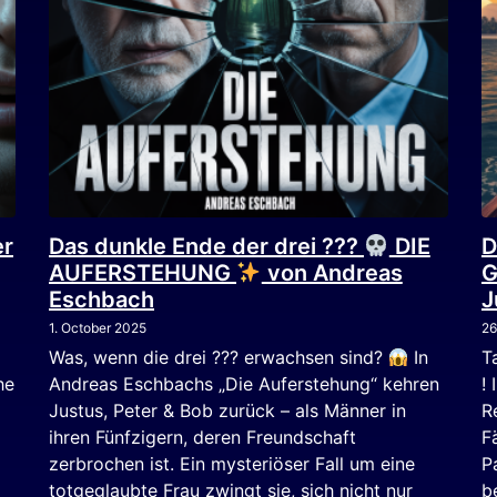
er
Das dunkle Ende der drei ???
DIE
D
AUFERSTEHUNG
von Andreas
G
Eschbach
J
1. October 2025
26
Was, wenn die drei ??? erwachsen sind?
In
T
he
Andreas Eschbachs „Die Auferstehung“ kehren
!
Justus, Peter & Bob zurück – als Männer in
R
ihren Fünfzigern, deren Freundschaft
F
zerbrochen ist. Ein mysteriöser Fall um eine
P
totgeglaubte Frau zwingt sie, sich nicht nur
b