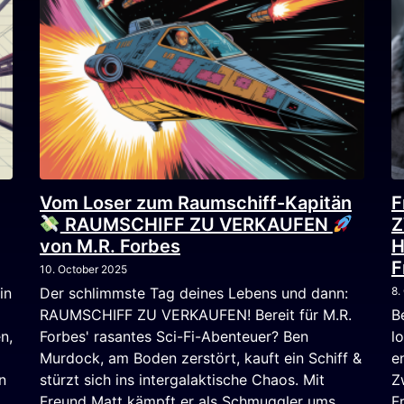
Vom Loser zum Raumschiff-Kapitän
F
RAUMSCHIFF ZU VERKAUFEN
von M.R. Forbes
H
F
10. October 2025
in
Der schlimmste Tag deines Lebens und dann:
8.
RAUMSCHIFF ZU VERKAUFEN! Bereit für M.R.
B
n,
Forbes' rasantes Sci-Fi-Abenteuer? Ben
l
Murdock, am Boden zerstört, kauft ein Schiff &
e
n
stürzt sich ins intergalaktische Chaos. Mit
Z
Freund Matt kämpft er als Schmuggler ums
F