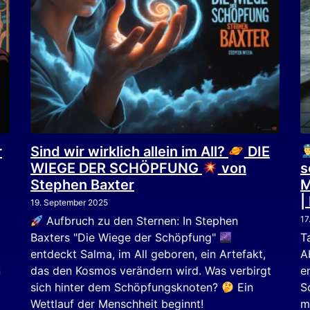
r
Sind wir wirklich allein im All?
DIE
WIEGE DER SCHÖPFUNG
von
s
Stephen Baxter
M
|
19. September 2025
Aufbruch zu den Sternen: In Stephen
17
Baxters "Die Wiege der Schöpfung"
T
entdeckt Salma, im All geboren, ein Artefakt,
A
n
das den Kosmos verändern wird. Was verbirgt
e
sich hinter dem Schöpfungsknoten?
Ein
S
Wettlauf der Menschheit beginnt!
m