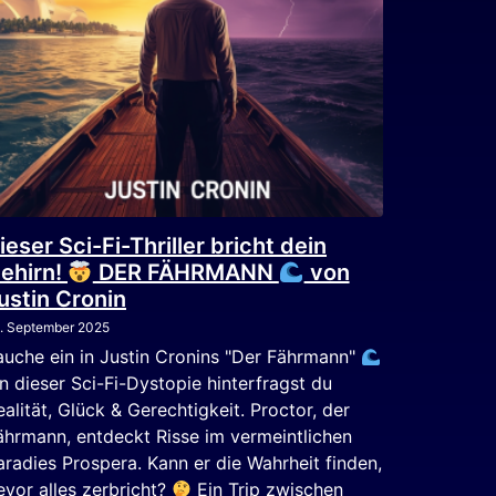
ieser Sci-Fi-Thriller bricht dein
ehirn!
DER FÄHRMANN
von
ustin Cronin
. September 2025
auche ein in Justin Cronins "Der Fährmann"
 In dieser Sci-Fi-Dystopie hinterfragst du
ealität, Glück & Gerechtigkeit. Proctor, der
ährmann, entdeckt Risse im vermeintlichen
aradies Prospera. Kann er die Wahrheit finden,
evor alles zerbricht?
Ein Trip zwischen