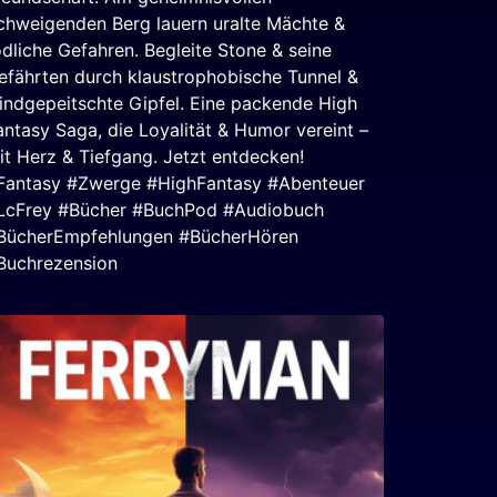
chweigenden Berg lauern uralte Mächte &
ödliche Gefahren. Begleite Stone & seine
efährten durch klaustrophobische Tunnel &
indgepeitschte Gipfel. Eine packende High
antasy Saga, die Loyalität & Humor vereint –
it Herz & Tiefgang. Jetzt entdecken!
Fantasy #Zwerge #HighFantasy #Abenteuer
LcFrey #Bücher #BuchPod #Audiobuch
BücherEmpfehlungen #BücherHören
Buchrezension