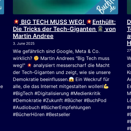
BIG TECH MUSS WEG!
Enthüllt:
D
Die Tricks der Tech-Giganten
von
T
Martin Andree
a
H
3. June 2025
Wie gefährlich sind Google, Meta & Co.
27
wirklich?
Martin Andrees "Big Tech muss
W
weg!"
analysiert messerscharf die Macht
d
der Tech-Giganten und zeigt, wie sie unsere
K
Demokratie beeinflussen.
Ein Weckruf für
A
ne
alle, die das Internet mitgestalten wollen!
E
#BigTech #Digitalisierung #Medienkritik
M
#Demokratie #Zukunft #Bücher #BuchPod
L
#Audiobuch #BücherEmpfehlungen
#
#BücherHören #Bestseller
#
#
#