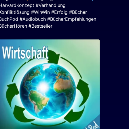
HarvardKonzept #Verhandlung
Konfliktlösung #WinWin #Erfolg #Bücher
BuchPod #Audiobuch #BücherEmpfehlungen
BücherHören #Bestseller