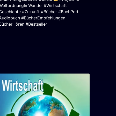
WeltordnungImWandel #Wirtschaft
Geschichte #Zukunft #Bücher #BuchPod
Audiobuch #BücherEmpfehlungen
BücherHören #Bestseller