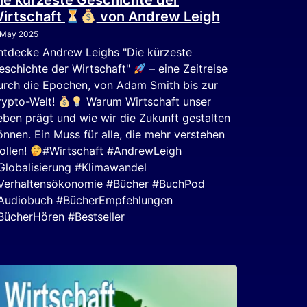
ie kürzeste Geschichte der
irtschaft
von Andrew Leigh
 May 2025
ntdecke Andrew Leighs "Die kürzeste
eschichte der Wirtschaft"
– eine Zeitreise
urch die Epochen, von Adam Smith bis zur
rypto-Welt!
Warum Wirtschaft unser
eben prägt und wie wir die Zukunft gestalten
önnen. Ein Muss für alle, die mehr verstehen
ollen!
#Wirtschaft #AndrewLeigh
Globalisierung #Klimawandel
Verhaltensökonomie #Bücher #BuchPod
Audiobuch #BücherEmpfehlungen
BücherHören #Bestseller