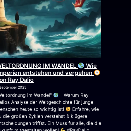
ELTORDNUNG IM WANDEL
Wie
mperien entstehen und vergehen
on Ray Dalio
 September 2025
Weltordnung im Wandel"
– Warum Ray
alios Analyse der Weltgeschichte für junge
enschen heute so wichtig ist!
Erfahre, wie
u die großen Zyklen verstehst & klügere
ntscheidungen triffst. Ein Muss für alle, die die
ukunft mitgestalten wollen!
#RayDalio