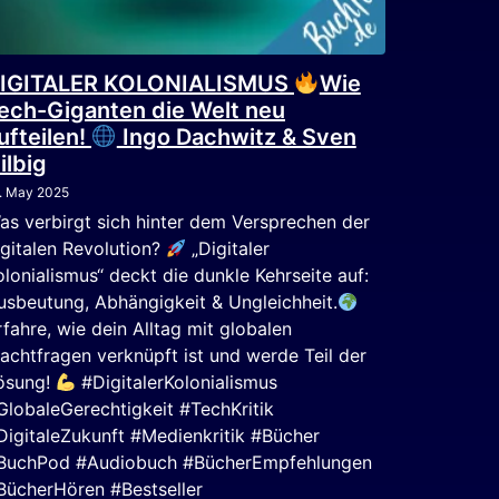
IGITALER KOLONIALISMUS
Wie
ech-Giganten die Welt neu
ufteilen!
Ingo Dachwitz & Sven
ilbig
. May 2025
as verbirgt sich hinter dem Versprechen der
igitalen Revolution?
„Digitaler
olonialismus“ deckt die dunkle Kehrseite auf:
usbeutung, Abhängigkeit & Ungleichheit.
rfahre, wie dein Alltag mit globalen
achtfragen verknüpft ist und werde Teil der
ösung!
#DigitalerKolonialismus
GlobaleGerechtigkeit #TechKritik
DigitaleZukunft #Medienkritik #Bücher
BuchPod #Audiobuch #BücherEmpfehlungen
BücherHören #Bestseller