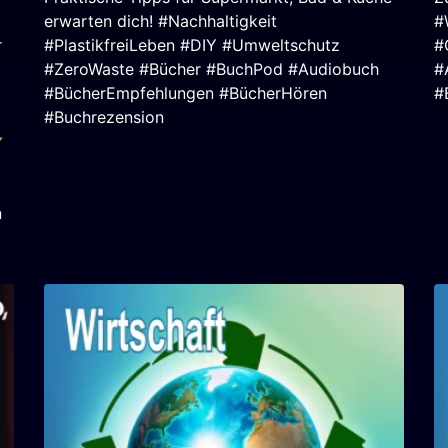
erwarten dich! #Nachhaltigkeit
#
r
#PlastikfreiLeben #DIY #Umweltschutz
#
#ZeroWaste #Bücher #BuchPod #Audiobuch
#
#BücherEmpfehlungen #BücherHören
#
#Buchrezension
n