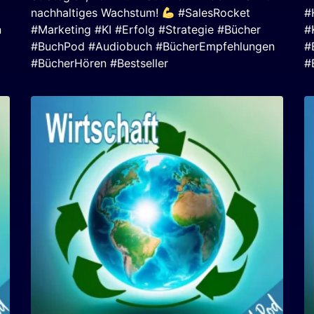
nachhaltiges Wachstum!
#SalesRocket
#
n
#Marketing #KI #Erfolg #Strategie #Bücher
#
#BuchPod #Audiobuch #BücherEmpfehlungen
#
#BücherHören #Bestseller
#