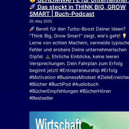
GEHEIMWAFFE für Unternehmer
Das steckt in THINK BIG, GROW
SMART | Buch-Podcast
20. May 2025
Bereit für den Turbo-Boost Deiner Ideen?
"Think Big, Grow Smart" zeigt, wie's geht!
Lerne von echten Machern, vermeide typisch
Fehler und erobere Deine unternehmerischen
Gipfel.
Ehrliche Einblicke, keine leeren
Versprechungen. Dein Fahrplan zum Erfolg
beginnt jetzt! #Entrepreneurship #Erfolg
#Motivation #BusinessMindset #ZieleErreiche
#Bücher #BuchPod #Audiobuch
#BücherEmpfehlungen #BücherHören
#Bestseller