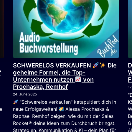
SCHWERELOS VERKAUFEN
Die
D
?
geheime Formel, die Top-
W
Unternehmen nutzen
von
F
Prochaska, Remhof
17
24. June 2025
"
"Schwerelos verkaufen" katapultiert dich in
K
e
neue Erfolgswelten!
Alessa Prochaska &
W
Raphael Remhof zeigen, wie du mit der Sales
B
Rocket® deine Ideen zum Durchbruch bringst.
G
Strategien, Kommunikation & KI – dein Plan für
A