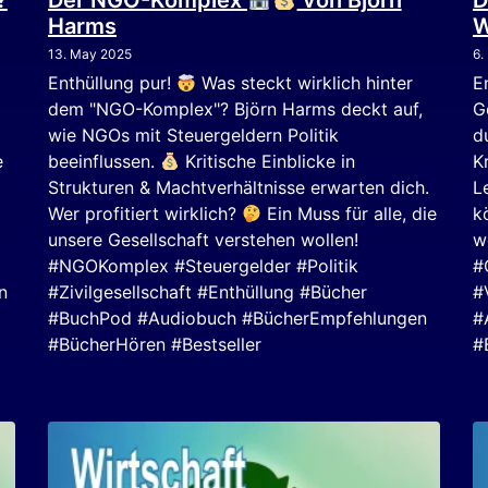
?
Der NGO-Komplex
von Björn
D
Harms
W
13. May 2025
6.
Enthüllung pur!
Was steckt wirklich hinter
E
dem "NGO-Komplex"? Björn Harms deckt auf,
G
wie NGOs mit Steuergeldern Politik
d
e
beeinflussen.
Kritische Einblicke in
K
Strukturen & Machtverhältnisse erwarten dich.
L
Wer profitiert wirklich?
Ein Muss für alle, die
k
unsere Gesellschaft verstehen wollen!
w
#NGOKomplex #Steuergelder #Politik
#
n
#Zivilgesellschaft #Enthüllung #Bücher
#
#BuchPod #Audiobuch #BücherEmpfehlungen
#
#BücherHören #Bestseller
#