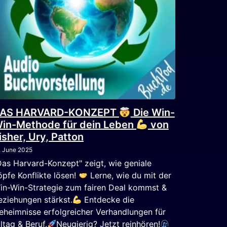
AS HARVARD-KONZEPT
Die Win-
in-Methode für dein Leben
von
isher, Ury, Patton
. June 2025
Das Harvard-Konzept" zeigt, wie geniale
öpfe Konflikte lösen!
Lerne, wie du mit der
in-Win-Strategie zum fairen Deal kommst &
eziehungen stärkst.
Entdecke die
eheimnisse erfolgreicher Verhandlungen für
lltag & Beruf.
Neugierig? Jetzt reinhören!