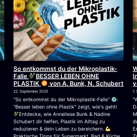
So entkommst du der Mikroplastik-
W
Falle
BESSER LEBEN OHNE
I
PLASTIK
von A. Bunk, N. Schubert
v
22. September 2025
1.
"So entkommst du der Mikroplastik-Falle"
:
"
"Besser leben ohne Plastik" zeigt, wie's geht!
D
Entdecke, wie Anneliese Bunk & Nadine
M
n
Schubert dir helfen, Plastik im Alltag zu
d
reduzieren & dein Leben zu bereichern.
E
Praktische Tipps für Supermarkt, Bad & Küche
Z