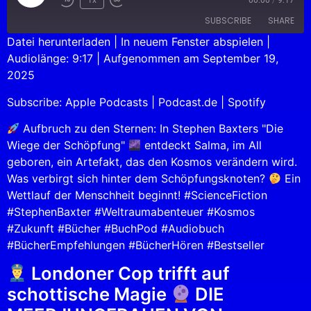
SUBSCRIBE
SHARE
Datei herunterladen
|
In neuem Fenster abspielen
|
Audiolänge: 9:17
|
Aufgenommen am September 19,
SHARE
Apple Podcasts
Podcast.de
2025
Spotify
LINK
Subscribe:
Apple Podcasts
|
Podcast.de
|
Spotify
RSS FEED
EMBED
Aufbruch zu den Sternen: In Stephen Baxters "Die
Wiege der Schöpfung"
entdeckt Salma, im All
geboren, ein Artefakt, das den Kosmos verändern wird.
Was verbirgt sich hinter dem Schöpfungsknoten?
Ein
Wettlauf der Menschheit beginnt! #ScienceFiction
#StephenBaxter #Weltraumabenteuer #Kosmos
#Zukunft #Bücher #BuchPod #Audiobuch
#BücherEmpfehlungen #BücherHören #Bestseller
Londoner Cop trifft auf
schottische Magie
DIE