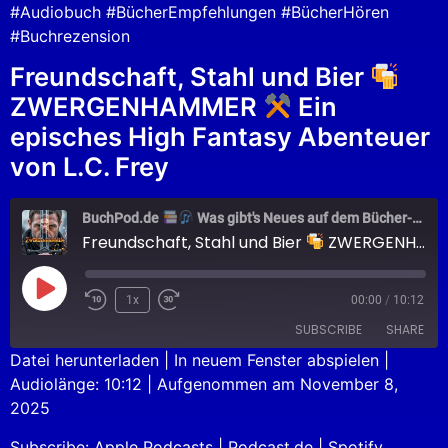
#Audiobuch #BücherEmpfehlungen #BücherHören
#Buchrezension
Freundschaft, Stahl und Bier
ZWERGENHAMMER
Ein
episches High Fantasy Abenteuer
von L.C. Frey
BuchPod.de
Was gibt's Neues auf dem Bücher-Markt?
Freundschaft, Stahl und Bier
ZWERGENHAMMER
1x
00:00
/
10:12
SUBSCRIBE
SHARE
Datei herunterladen
|
In neuem Fenster abspielen
|
Audiolänge: 10:12
|
Aufgenommen am November 8,
SHARE
Apple Podcasts
Podcast.de
2025
Spotify
LINK
Subscribe:
Apple Podcasts
|
Podcast.de
|
Spotify