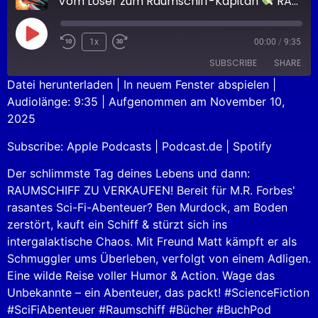
Vom Loser zum Raumschiff-Kapitän
RAUMSCHIFF ZU VERKAUFEN
1x
00:00
/
9:35
SUBSCRIBE
SHARE
Datei herunterladen
|
In neuem Fenster abspielen
|
Audiolänge: 9:35
|
Aufgenommen am November 10,
SHARE
Apple Podcasts
Podcast.de
2025
Spotify
LINK
Subscribe:
Apple Podcasts
|
Podcast.de
|
Spotify
RSS FEED
EMBED
Der schlimmste Tag deines Lebens und dann:
RAUMSCHIFF ZU VERKAUFEN! Bereit für M.R. Forbes'
rasantes Sci-Fi-Abenteuer? Ben Murdock, am Boden
zerstört, kauft ein Schiff & stürzt sich ins
intergalaktische Chaos. Mit Freund Matt kämpft er als
Schmuggler ums Überleben, verfolgt von einem Adligen.
Eine wilde Reise voller Humor & Action. Wage das
Unbekannte – ein Abenteuer, das packt! #ScienceFiction
#SciFiAbenteuer #Raumschiff #Bücher #BuchPod