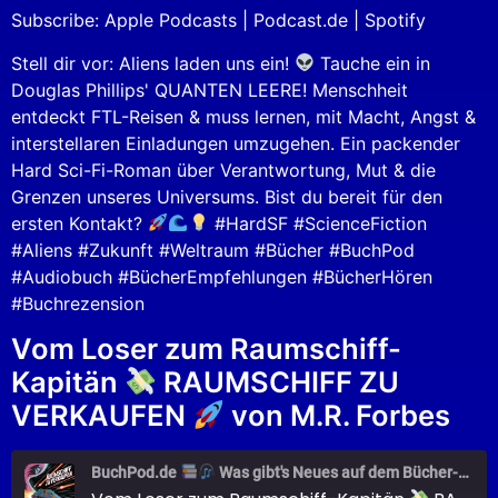
LINK
Subscribe:
Apple Podcasts
|
Podcast.de
|
Spotify
RSS FEED
EMBED
Stell dir vor: Aliens laden uns ein!
Tauche ein in
Douglas Phillips' QUANTEN LEERE! Menschheit
entdeckt FTL-Reisen & muss lernen, mit Macht, Angst &
interstellaren Einladungen umzugehen. Ein packender
Hard Sci-Fi-Roman über Verantwortung, Mut & die
Grenzen unseres Universums. Bist du bereit für den
ersten Kontakt?
#HardSF #ScienceFiction
#Aliens #Zukunft #Weltraum #Bücher #BuchPod
#Audiobuch #BücherEmpfehlungen #BücherHören
#Buchrezension
Vom Loser zum Raumschiff-
Kapitän
RAUMSCHIFF ZU
VERKAUFEN
von M.R. Forbes
BuchPod.de
Was gibt's Neues auf dem Bücher-Markt?