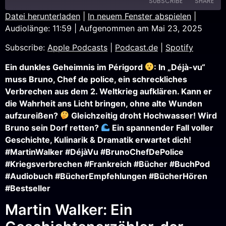
SUBSCRIBE
SHARE
Datei herunterladen
|
In neuem Fenster abspielen
|
Audiolänge: 11:59
|
Aufgenommen am Mai 23, 2025
SHARE
Apple Podcasts
Podcast.de
Subscribe:
Apple Podcasts
|
Podcast.de
|
Spotify
Spotify
LINK
RSS FEED
Ein dunkles Geheimnis im Périgord
: In „Déjà-vu“
EMBED
muss Bruno, Chef de police, ein schreckliches
Verbrechen aus dem 2. Weltkrieg aufklären. Kann er
die Wahrheit ans Licht bringen, ohne alte Wunden
aufzureißen?
Gleichzeitig droht Hochwasser! Wird
Bruno sein Dorf retten?
Ein spannender Fall voller
Geschichte, Kulinarik & Dramatik erwartet dich!
#MartinWalker #DéjàVu #BrunoChefDePolice
#Kriegsverbrechen #Frankreich #Bücher #BuchPod
#Audiobuch #BücherEmpfehlungen #BücherHören
#Bestseller
Martin Walker: Ein