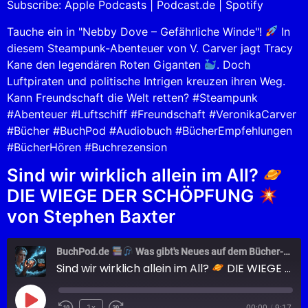
Subscribe:
Apple Podcasts
|
Podcast.de
|
Spotify
RSS FEED
EMBED
Tauche ein in "Nebby Dove – Gefährliche Winde"!
In
diesem Steampunk-Abenteuer von V. Carver jagt Tracy
Kane den legendären Roten Giganten
. Doch
Luftpiraten und politische Intrigen kreuzen ihren Weg.
Kann Freundschaft die Welt retten? #Steampunk
#Abenteuer #Luftschiff #Freundschaft #VeronikaCarver
#Bücher #BuchPod #Audiobuch #BücherEmpfehlungen
#BücherHören #Buchrezension
Sind wir wirklich allein im All?
DIE WIEGE DER SCHÖPFUNG
von Stephen Baxter
BuchPod.de
Was gibt's Neues auf dem Bücher-Markt?
Sind wir wirklich allein im All?
DIE WIEGE DER SCHÖPFUNG
1x
00:00
/
9:17