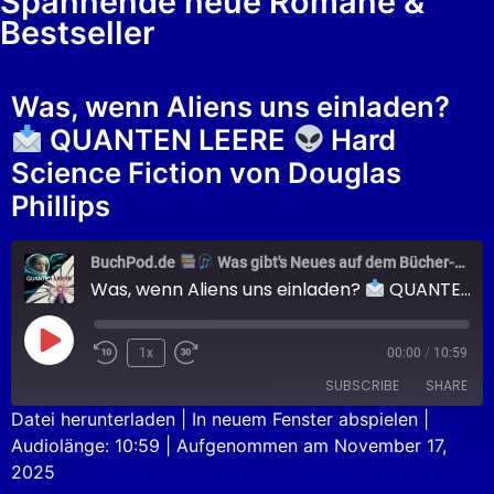
Spannende neue Romane &
Bestseller
Was, wenn Aliens uns einladen?
QUANTEN LEERE
Hard
Science Fiction von Douglas
Phillips
BuchPod.de
Was gibt's Neues auf dem Bücher-Markt?
Was, wenn Aliens uns einladen?
QUANTEN LEERE
1x
00:00
/
10:59
SUBSCRIBE
SHARE
Datei herunterladen
|
In neuem Fenster abspielen
|
Audiolänge: 10:59
|
Aufgenommen am November 17,
SHARE
Apple Podcasts
Podcast.de
2025
Spotify