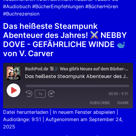
#Audiobuch #BücherEmpfehlungen #BücherHören
#Buchrezension
Das heißeste Steampunk
Abenteuer des Jahres!
NEBBY
DOVE - GEFÄHRLICHE WINDE
von V. Carver
BuchPod.de
Was gibt's Neues auf dem Bücher-Markt?
Das heißeste Steampunk Abenteuer des Jahres!
1x
00:00
/
9:51
SUBSCRIBE
SHARE
Datei herunterladen
|
In neuem Fenster abspielen
|
Audiolänge: 9:51
|
Aufgenommen am September 24,
SHARE
Apple Podcasts
Podcast.de
2025
Spotify
LINK