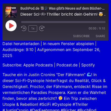
BuchPod.de
Was gibt's Neues auf dem Bücher-Markt?
Dieser Sci-Fi-Thriller bricht dein Gehirn!
DER FÄHRMANN
1x
00:00
/
9:10
SUBSCRIBE
SHARE
Datei herunterladen
|
In neuem Fenster abspielen
|
Audiolänge: 9:10
|
Aufgenommen am September 26,
SHARE
Apple Podcasts
Podcast.de
2025
Spotify
LINK
Subscribe:
Apple Podcasts
|
Podcast.de
|
Spotify
RSS FEED
EMBED
Tauche ein in Justin Cronins "Der Fährmann"
! In
dieser Sci-Fi-Dystopie hinterfragst du Realität, Glück &
Gerechtigkeit. Proctor, der Fährmann, entdeckt Risse im
vermeintlichen Paradies Prospera. Kann er die Wahrheit
finden, bevor alles zerbricht?
Ein Trip zwischen
Utopie & Rebellion! #SciFi #Dystopie #Thriller
#JustinCronin #DerFaehrmann #Bücher #BuchPod