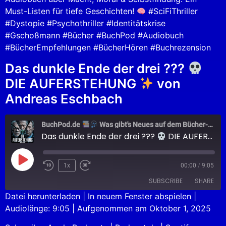
Must-Listen für tiefe Geschichten!
#SciFiThriller
#Dystopie #Psychothriller #Identitätskrise
#Gschoßmann #Bücher #BuchPod #Audiobuch
#BücherEmpfehlungen #BücherHören #Buchrezension
Das dunkle Ende der drei ???
DIE AUFERSTEHUNG
von
Andreas Eschbach
BuchPod.de
Was gibt's Neues auf dem Bücher-Markt?
Das dunkle Ende der drei ???
DIE AUFERSTEHUNG
1x
00:00
/
9:05
SUBSCRIBE
SHARE
Datei herunterladen
|
In neuem Fenster abspielen
|
Audiolänge: 9:05
|
Aufgenommen am Oktober 1, 2025
SHARE
Apple Podcasts
Podcast.de