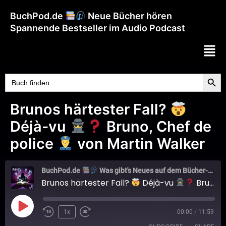
BuchPod.de
Neue Bücher hören
Spannende Bestseller im Audio Podcast
Searc
Search
for:
Brunos härtester Fall?
Déjà-vu
Bruno, Chef de
police
von Martin Walker
BuchPod.de
Was gibt's Neues auf dem Bücher-Markt?
Brunos härtester Fall?
Déjà-vu
Bruno, Chef de police
1x
00:00
/
11:59