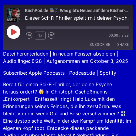
BuchPod.de
Was gibt's Neues auf dem Bücher-Markt?
Dieser Sci-Fi Thriller spielt mit deiner Psyche
1x
00:00
/
8:28
SUBSCRIBE
SHARE
Datei herunterladen
|
In neuem Fenster abspielen
|
Audiolänge: 8:28
|
Aufgenommen am Oktober 3, 2025
SHARE
Apple Podcasts
Podcast.de
Subscribe:
Apple Podcasts
|
Podcast.de
|
Spotify
Spotify
LINK
RSS FEED
Bereit für einen Sci-Fi-Thriller, der deine Psyche
EMBED
herausfordert?
In Christoph Gschoßmanns
„Entkörpert - Entfesselt“ ringt Held Luka mit den
Erinnerungen seines Feindes, die ihn zerstören. Was
bleibt von dir, wenn Gut und Böse verschwimmen?
Eine dystopische Welt, in der der Kampf um Identität im
eigenen Kopf tobt. Entdecke dieses packende
Audiobuch über Macht, Moral & Selbstfindung. Ein