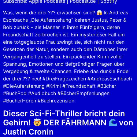
Subscribe:
Apple Podcasts
|
Podcast.de
|
Spotify
Spotify
LINK
RSS FEED
Was, wenn die drei ??? erwachsen sind?
In Andreas
EMBED
Eschbachs „Die Auferstehung“ kehren Justus, Peter &
Bob zurück – als Männer in ihren Fünfzigern, deren
Freundschaft zerbrochen ist. Ein mysteriöser Fall um
eine totgeglaubte Frau zwingt sie, sich nicht nur den
Gesetzen der Natur, sondern auch den Dämonen ihrer
Vergangenheit zu stellen. Ein packender Krimi voller
Spannung, Emotionen und tiefgründiger Fragen über
Vergebung & zweite Chancen. Erlebe das dunkle Ende
der drei ??? neu! #DreiFragezeichen #AndreasEschbach
#DieAuferstehung #Krimi #Freundschaft #Bücher
#BuchPod #Audiobuch #BücherEmpfehlungen
#BücherHören #Buchrezension
Dieser Sci-Fi-Thriller bricht dein
Gehirn!
DER FÄHRMANN
von
Justin Cronin