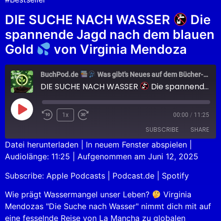
DIE SUCHE NACH WASSER
Die
spannende Jagd nach dem blauen
Gold
von Virginia Mendoza
BuchPod.de
Was gibt's Neues auf dem Bücher-Markt?
DIE SUCHE NACH WASSER
Die spannende Jagd nach dem blauen Gold
1x
00:00
/
11:25
SUBSCRIBE
SHARE
Datei herunterladen
|
In neuem Fenster abspielen
|
Audiolänge: 11:25
|
Aufgenommen am Juni 12, 2025
SHARE
Apple Podcasts
Podcast.de
Subscribe:
Apple Podcasts
|
Podcast.de
|
Spotify
Spotify
LINK
RSS FEED
Wie prägt Wassermangel unser Leben?
Virginia
EMBED
Mendozas "Die Suche nach Wasser" nimmt dich mit auf
eine fesselnde Reise von La Mancha zu globalen