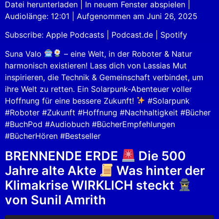
Datei herunterladen
|
In neuem Fenster abspielen
|
Audiolänge: 12:01
|
Aufgenommen am Juni 26, 2025
SHARE
Apple Podcasts
Podcast.de
Subscribe:
Apple Podcasts
|
Podcast.de
|
Spotify
Spotify
LINK
RSS FEED
Suna Valo
– eine Welt, in der Roboter & Natur
EMBED
harmonisch existieren! Lass dich von Lassias Mut
inspirieren, die Technik & Gemeinschaft verbindet, um
ihre Welt zu retten. Ein Solarpunk-Abenteuer voller
Hoffnung für eine bessere Zukunft!
#Solarpunk
#Roboter #Zukunft #Hoffnung #Nachhaltigkeit #Bücher
#BuchPod #Audiobuch #BücherEmpfehlungen
#BücherHören #Bestseller
BRENNENDE ERDE
Die 500
Jahre alte Akte
Was hinter der
Klimakrise WIRKLICH steckt
von Sunil Amrith