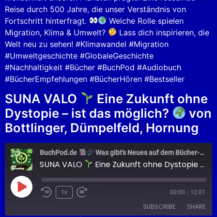
Reise durch 500 Jahre, die unser Verständnis von
Fortschritt hinterfragt.
Welche Rolle spielen
Migration, Klima & Umwelt?
Lass dich inspirieren, die
Welt neu zu sehen! #Klimawandel #Migration
#Umweltgeschichte #GlobaleGeschichte
#Nachhaltigkeit #Bücher #BuchPod #Audiobuch
#BücherEmpfehlungen #BücherHören #Bestseller
SUNA VALO
Eine Zukunft ohne
Dystopie – ist das möglich?
von
Bottlinger, Dümpelfeld, Hornung
BuchPod.de
Was gibt's Neues auf dem Bücher-Markt?
SUNA VALO
Eine Zukunft ohne Dystopie – ist das möglich?
1x
00:00
/
12:01
SUBSCRIBE
SHARE