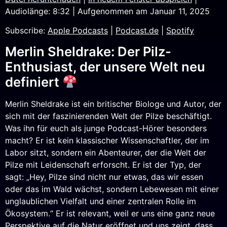
Audiolänge: 8:32
|
Aufgenommen am Januar 11, 2025
SHARE
Apple Podcasts
Podcast.de
Subscribe:
Apple Podcasts
|
Podcast.de
|
Spotify
Spotify
LINK
RSS FEED
Merlin Sheldrake: Der Pilz-
EMBED
Enthusiast, der unsere Welt neu
definiert
Merlin Sheldrake ist ein britischer Biologe und Autor, der
sich mit der faszinierenden Welt der Pilze beschäftigt.
Was ihn für euch als junge Podcast-Hörer besonders
macht? Er ist kein klassischer Wissenschaftler, der im
Labor sitzt, sondern ein Abenteurer, der die Welt der
Pilze mit Leidenschaft erforscht. Er ist der Typ, der
sagt: „Hey, Pilze sind nicht nur etwas, das wir essen
oder das im Wald wächst, sondern Lebewesen mit einer
unglaublichen Vielfalt und einer zentralen Rolle im
Ökosystem.“ Er ist relevant, weil er uns eine ganz neue
Perspektive auf die Natur eröffnet und uns zeigt, dass