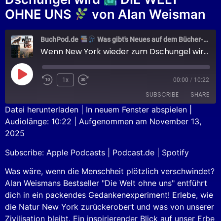
OHNE UNS
von Alan Weisman
BuchPod.de
Was gibt's Neues auf dem Bücher-Markt?
Wenn New York wieder zum Dschungel wird
1x
00:00
/
10:22
SUBSCRIBE
SHARE
Datei herunterladen
|
In neuem Fenster abspielen
|
Audiolänge: 10:22
|
Aufgenommen am November 13,
SHARE
Apple Podcasts
Podcast.de
2025
Spotify
LINK
Subscribe:
Apple Podcasts
|
Podcast.de
|
Spotify
RSS FEED
EMBED
Was wäre, wenn die Menschheit plötzlich verschwindet?
Alan Weismans Bestseller "Die Welt ohne uns" entführt
dich in ein packendes Gedankenexperiment! Erlebe, wie
die Natur New York zurückerobert und was von unserer
Zivilisation bleibt. Ein inspirierender Blick auf unser Erbe