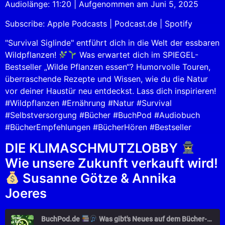
Audiolänge: 11:20
|
Aufgenommen am Juni 5, 2025
SHARE
Apple Podcasts
Podcast.de
Subscribe:
Apple Podcasts
|
Podcast.de
|
Spotify
Spotify
LINK
RSS FEED
"Survival Siglinde" entführt dich in die Welt der essbaren
EMBED
Wildpflanzen!
Was erwartet dich im SPIEGEL-
Bestseller „Wilde Pflanzen essen“? Humorvolle Touren,
überraschende Rezepte und Wissen, wie du die Natur
vor deiner Haustür neu entdeckst. Lass dich inspirieren!
#Wildpflanzen #Ernährung #Natur #Survival
#Selbstversorgung #Bücher #BuchPod #Audiobuch
#BücherEmpfehlungen #BücherHören #Bestseller
DIE KLIMASCHMUTZLOBBY
Wie unsere Zukunft verkauft wird!
Susanne Götze & Annika
Joeres
BuchPod.de
Was gibt's Neues auf dem Bücher-Markt?