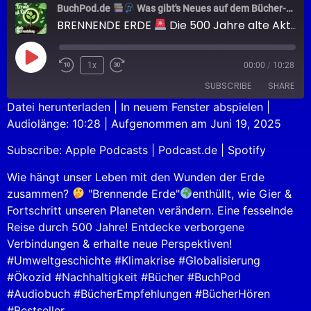
BuchPod.de
Was gibt's Neues auf dem Bücher-Markt?
BRENNENDE ERDE
Die 500 Jahre alte Akte
1x
00:00
/
10:28
SUBSCRIBE
SHARE
Datei herunterladen
|
In neuem Fenster abspielen
|
Audiolänge: 10:28
|
Aufgenommen am Juni 19, 2025
SHARE
Apple Podcasts
Podcast.de
Subscribe:
Apple Podcasts
|
Podcast.de
|
Spotify
Spotify
LINK
RSS FEED
Wie hängt unser Leben mit den Wunden der Erde
EMBED
zusammen?
"Brennende Erde"
enthüllt, wie Gier &
Fortschritt unseren Planeten verändern. Eine fesselnde
Reise durch 500 Jahre! Entdecke verborgene
Verbindungen & erhalte neue Perspektiven!
#Umweltgeschichte #Klimakrise #Globalisierung
#Ökozid #Nachhaltigkeit #Bücher #BuchPod
#Audiobuch #BücherEmpfehlungen #BücherHören
#Bestseller