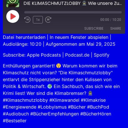
DIE KLIMASCHMUTZLOBBY
Wie unsere Zukunft verkauft wird!
1x
00:00
/
10:20
SUBSCRIBE
SHARE
Datei herunterladen
|
In neuem Fenster abspielen
|
Audiolänge: 10:20
|
Aufgenommen am Mai 29, 2025
SHARE
Apple Podcasts
Podcast.de
Subscribe:
Apple Podcasts
|
Podcast.de
|
Spotify
Spotify
LINK
RSS FEED
Enthüllungen garantiert!
Warum kommen wir beim
EMBED
Klimaschutz nicht voran? "Die Klimaschmutzlobby"
entlarvt die Strippenzieher hinter den Kulissen von
Politik & Wirtschaft.
Ein Sachbuch, das sich wie ein
Krimi liest! Wer sind die Klimabremser?
#Klimaschmutzlobby #Klimawandel #Klimakrise
#Energiewende #Lobbyismus #Bücher #BuchPod
#Audiobuch #BücherEmpfehlungen #BücherHören
#Bestseller