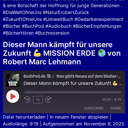
& eine Botschaft der Hoffnung für junge Generationen .
#DieWeltOhneUns #NaturErobertZurück
#ZukunftOhneUns #UmweltBuch #Gedankenexperiment
#Bücher #BuchPod #Audiobuch #BücherEmpfehlungen
#BücherHören #Buchrezension
Dieser Mann kämpft für unsere
Zukunft
MISSION ERDE
von
Robert Marc Lehmann
BuchPod.de
Was gibt's Neues auf dem Bücher-Markt?
Dieser Mann kämpft für unsere Zukunft
MISSION ERDE
1x
00:00
/
9:19
SUBSCRIBE
SHARE
Datei herunterladen
|
In neuem Fenster abspielen
|
Audiolänge: 9:19
|
Aufgenommen am November 6, 2025
SHARE
Apple Podcasts
Podcast.de