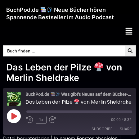
BuchPod.de
Neue Bücher hören
Spannende Bestseller im Audio Podcast
Searc
Search
for:
Das Leben der Pilze
von
Merlin Sheldrake
BuchPod.de
Was gibt's Neues auf dem Bücher-Markt?
Das Leben der Pilze
von Merlin Sheldrake
1x
00:00
/
8:32
SUBSCRIBE
SHARE
Datei herunterladen
|
In neuem Fenster abspielen
|