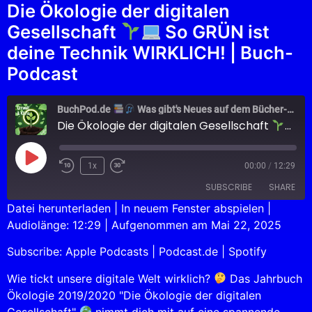
Die Ökologie der digitalen
Gesellschaft
So GRÜN ist
deine Technik WIRKLICH! | Buch-
Podcast
BuchPod.de
Was gibt's Neues auf dem Bücher-Markt?
Die Ökologie der digitalen Gesellschaft
So
1x
00:00
/
12:29
SUBSCRIBE
SHARE
Datei herunterladen
|
In neuem Fenster abspielen
|
Audiolänge: 12:29
|
Aufgenommen am Mai 22, 2025
SHARE
Apple Podcasts
Podcast.de
Subscribe:
Apple Podcasts
|
Podcast.de
|
Spotify
Spotify
LINK
RSS FEED
Wie tickt unsere digitale Welt wirklich?
Das Jahrbuch
EMBED
Ökologie 2019/2020 "Die Ökologie der digitalen
Gesellschaft"
nimmt dich mit auf eine spannende