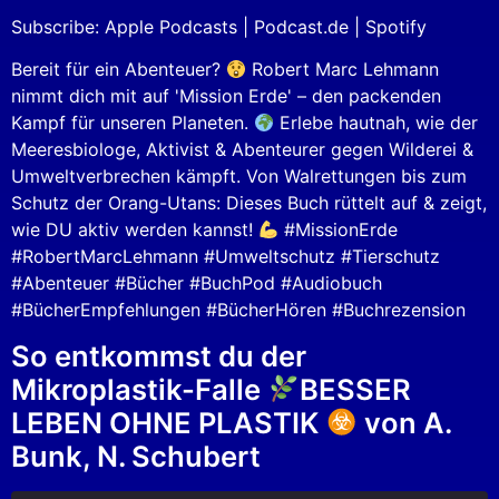
Subscribe:
Apple Podcasts
|
Podcast.de
|
Spotify
Spotify
LINK
RSS FEED
Bereit für ein Abenteuer?
Robert Marc Lehmann
EMBED
nimmt dich mit auf 'Mission Erde' – den packenden
Kampf für unseren Planeten.
Erlebe hautnah, wie der
Meeresbiologe, Aktivist & Abenteurer gegen Wilderei &
Umweltverbrechen kämpft. Von Walrettungen bis zum
Schutz der Orang-Utans: Dieses Buch rüttelt auf & zeigt,
wie DU aktiv werden kannst!
#MissionErde
#RobertMarcLehmann #Umweltschutz #Tierschutz
#Abenteuer #Bücher #BuchPod #Audiobuch
#BücherEmpfehlungen #BücherHören #Buchrezension
So entkommst du der
Mikroplastik-Falle
BESSER
LEBEN OHNE PLASTIK
von A.
Bunk, N. Schubert