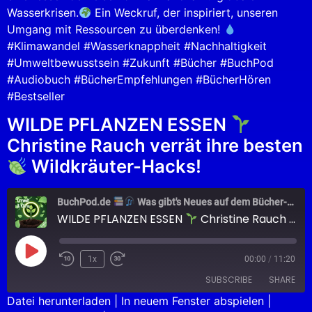
Wasserkrisen.
Ein Weckruf, der inspiriert, unseren
Umgang mit Ressourcen zu überdenken!
#Klimawandel #Wasserknappheit #Nachhaltigkeit
#Umweltbewusstsein #Zukunft #Bücher #BuchPod
#Audiobuch #BücherEmpfehlungen #BücherHören
#Bestseller
WILDE PFLANZEN ESSEN
Christine Rauch verrät ihre besten
Wildkräuter-Hacks!
BuchPod.de
Was gibt's Neues auf dem Bücher-Markt?
WILDE PFLANZEN ESSEN
Christine Rauch verrät ihre besten
1x
00:00
/
11:20
SUBSCRIBE
SHARE
Datei herunterladen
|
In neuem Fenster abspielen
|