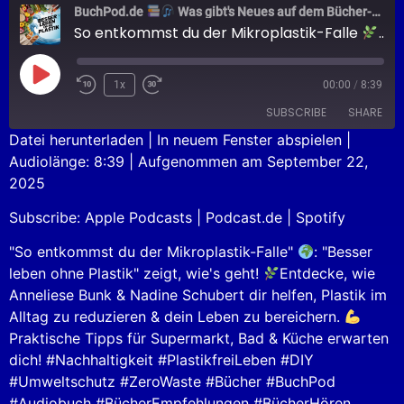
BuchPod.de
Was gibt's Neues auf dem Bücher-Markt?
So entkommst du der Mikroplastik-Falle
BES
1x
00:00
/
8:39
SUBSCRIBE
SHARE
Datei herunterladen
|
In neuem Fenster abspielen
|
Audiolänge: 8:39
|
Aufgenommen am September 22,
SHARE
Apple Podcasts
Podcast.de
2025
Spotify
LINK
Subscribe:
Apple Podcasts
|
Podcast.de
|
Spotify
RSS FEED
EMBED
"So entkommst du der Mikroplastik-Falle"
: "Besser
leben ohne Plastik" zeigt, wie's geht!
Entdecke, wie
Anneliese Bunk & Nadine Schubert dir helfen, Plastik im
Alltag zu reduzieren & dein Leben zu bereichern.
Praktische Tipps für Supermarkt, Bad & Küche erwarten
dich! #Nachhaltigkeit #PlastikfreiLeben #DIY
#Umweltschutz #ZeroWaste #Bücher #BuchPod
#Audiobuch #BücherEmpfehlungen #BücherHören