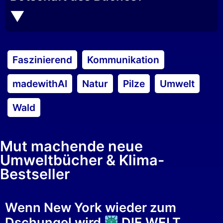
Faszinierend
Kommunikation
madewithAI
Natur
Pilze
Umwelt
Wald
Mut machende neue
Umweltbücher & Klima-
Bestseller
Wenn New York wieder zum
Dschungel wird
DIE WELT