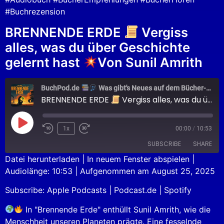
#Buchrezension
BRENNENDE ERDE
Vergiss
alles, was du über Geschichte
gelernt hast
Von Sunil Amrith
BuchPod.de
Was gibt's Neues auf dem Bücher-Markt?
BRENNENDE ERDE
Vergiss alles, was du über Geschichte gelernt hast
1x
00:00
/
10:53
SUBSCRIBE
SHARE
Datei herunterladen
|
In neuem Fenster abspielen
|
Audiolänge: 10:53
|
Aufgenommen am August 25, 2025
SHARE
Apple Podcasts
Podcast.de
Subscribe:
Apple Podcasts
|
Podcast.de
|
Spotify
Spotify
LINK
RSS FEED
In "Brennende Erde" enthüllt Sunil Amrith, wie die
EMBED
Menschheit unseren Planeten prägte. Eine fesselnde