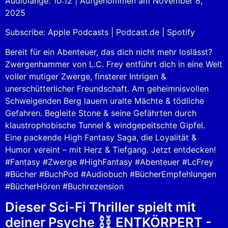
Audiolänge: 10:12
|
Aufgenommen am November 8,
SHARE
Apple Podcasts
Podcast.de
2025
Spotify
LINK
Subscribe:
Apple Podcasts
|
Podcast.de
|
Spotify
RSS FEED
EMBED
Bereit für ein Abenteuer, das dich nicht mehr loslässt?
Zwergenhammer von L.C. Frey entführt dich in eine Welt
voller mutiger Zwerge, finsterer Intrigen &
unerschütterlicher Freundschaft. Am geheimnisvollen
Schweigenden Berg lauern uralte Mächte & tödliche
Gefahren. Begleite Stone & seine Gefährten durch
klaustrophobische Tunnel & windgepeitschte Gipfel.
Eine packende High Fantasy Saga, die Loyalität &
Humor vereint – mit Herz & Tiefgang. Jetzt entdecken!
#Fantasy #Zwerge #HighFantasy #Abenteuer #LcFrey
#Bücher #BuchPod #Audiobuch #BücherEmpfehlungen
#BücherHören #Buchrezension
Dieser Sci-Fi Thriller spielt mit
deiner Psyche
ENTKÖRPERT -