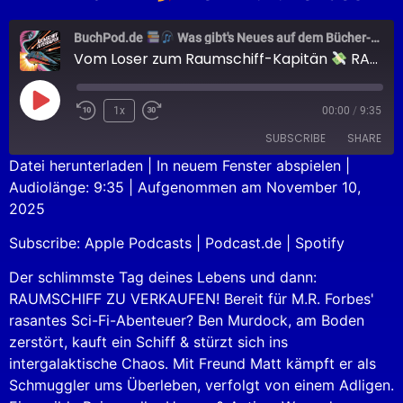
BuchPod.de
Was gibt's Neues auf dem Bücher-Markt?
Vom Loser zum Raumschiff-Kapitän
RAUMSCHIFF ZU VERKAUFEN
1x
00:00
/
9:35
SUBSCRIBE
SHARE
Datei herunterladen
|
In neuem Fenster abspielen
|
Audiolänge: 9:35
|
Aufgenommen am November 10,
SHARE
Apple Podcasts
Podcast.de
2025
Spotify
LINK
Subscribe:
Apple Podcasts
|
Podcast.de
|
Spotify
RSS FEED
EMBED
Der schlimmste Tag deines Lebens und dann:
RAUMSCHIFF ZU VERKAUFEN! Bereit für M.R. Forbes'
rasantes Sci-Fi-Abenteuer? Ben Murdock, am Boden
zerstört, kauft ein Schiff & stürzt sich ins
intergalaktische Chaos. Mit Freund Matt kämpft er als
Schmuggler ums Überleben, verfolgt von einem Adligen.