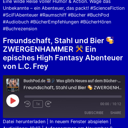
Eine wilde Reise voller Humor & Action. Wage das
Unbekannte – ein Abenteuer, das packt! #ScienceFiction
#SciFiAbenteuer #Raumschiff #Bücher #BuchPod
#Audiobuch #BücherEmpfehlungen #BücherHören
#Buchrezension
Freundschaft, Stahl und Bier
ZWERGENHAMMER
Ein
episches High Fantasy Abenteuer
von L.C. Frey
BuchPod.de
Was gibt's Neues auf dem Bücher-Markt?
Freundschaft, Stahl und Bier
ZWERGENHAMMER
1x
00:00
/
10:12
SUBSCRIBE
SHARE
Datei herunterladen
|
In neuem Fenster abspielen
|