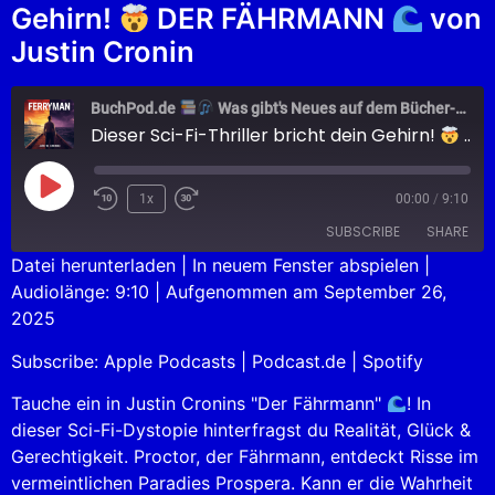
Gehirn!
DER FÄHRMANN
von
Justin Cronin
BuchPod.de
Was gibt's Neues auf dem Bücher-Markt?
Dieser Sci-Fi-Thriller bricht dein Gehirn!
DER FÄHRMANN
1x
00:00
/
9:10
SUBSCRIBE
SHARE
Datei herunterladen
|
In neuem Fenster abspielen
|
Audiolänge: 9:10
|
Aufgenommen am September 26,
SHARE
Apple Podcasts
Podcast.de
2025
Spotify
LINK
Subscribe:
Apple Podcasts
|
Podcast.de
|
Spotify
RSS FEED
EMBED
Tauche ein in Justin Cronins "Der Fährmann"
! In
dieser Sci-Fi-Dystopie hinterfragst du Realität, Glück &
Gerechtigkeit. Proctor, der Fährmann, entdeckt Risse im
vermeintlichen Paradies Prospera. Kann er die Wahrheit