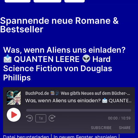
Spannende neue Romane &
Bestseller
Was, wenn Aliens uns einladen?
QUANTEN LEERE
Hard
Science Fiction von Douglas
Phillips
BuchPod.de
Was gibt's Neues auf dem Bücher-Markt?
Was, wenn Aliens uns einladen?
QUANTEN LEERE
1x
00:00
/
10:59
SUBSCRIBE
SHARE
Datei herunterladen
|
In neuem Fenster abspielen
|