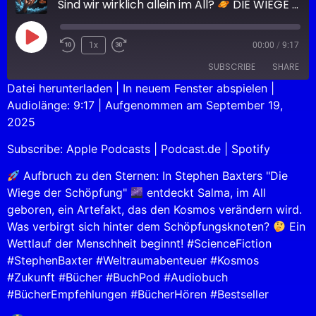
Sind wir wirklich allein im All?
DIE WIEGE DER SCHÖPFUNG
1x
00:00
/
9:17
SUBSCRIBE
SHARE
Datei herunterladen
|
In neuem Fenster abspielen
|
Audiolänge: 9:17
|
Aufgenommen am September 19,
SHARE
Apple Podcasts
Podcast.de
2025
Spotify
LINK
Subscribe:
Apple Podcasts
|
Podcast.de
|
Spotify
RSS FEED
EMBED
Aufbruch zu den Sternen: In Stephen Baxters "Die
Wiege der Schöpfung"
entdeckt Salma, im All
geboren, ein Artefakt, das den Kosmos verändern wird.
Was verbirgt sich hinter dem Schöpfungsknoten?
Ein
Wettlauf der Menschheit beginnt! #ScienceFiction
#StephenBaxter #Weltraumabenteuer #Kosmos
#Zukunft #Bücher #BuchPod #Audiobuch
#BücherEmpfehlungen #BücherHören #Bestseller