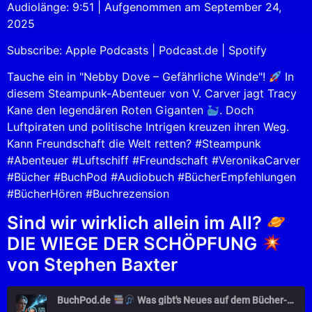
Audiolänge: 9:51
|
Aufgenommen am September 24,
SHARE
Apple Podcasts
Podcast.de
2025
Spotify
LINK
Subscribe:
Apple Podcasts
|
Podcast.de
|
Spotify
RSS FEED
EMBED
Tauche ein in "Nebby Dove – Gefährliche Winde"!
In
diesem Steampunk-Abenteuer von V. Carver jagt Tracy
Kane den legendären Roten Giganten
. Doch
Luftpiraten und politische Intrigen kreuzen ihren Weg.
Kann Freundschaft die Welt retten? #Steampunk
#Abenteuer #Luftschiff #Freundschaft #VeronikaCarver
#Bücher #BuchPod #Audiobuch #BücherEmpfehlungen
#BücherHören #Buchrezension
Sind wir wirklich allein im All?
DIE WIEGE DER SCHÖPFUNG
von Stephen Baxter
BuchPod.de
Was gibt's Neues auf dem Bücher-Markt?