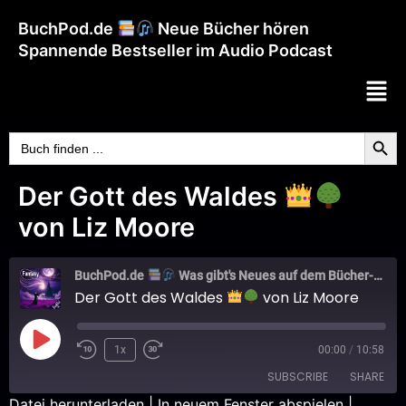
BuchPod.de
Neue Bücher hören
Spannende Bestseller im Audio Podcast
Searc
Search
for:
Der Gott des Waldes
von Liz Moore
BuchPod.de
Was gibt's Neues auf dem Bücher-Markt?
Der Gott des Waldes
von Liz Moore
1x
00:00
/
10:58
SUBSCRIBE
SHARE
Datei herunterladen
|
In neuem Fenster abspielen
|