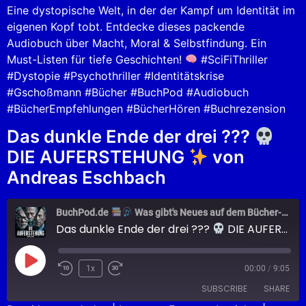
Eine dystopische Welt, in der der Kampf um Identität im
eigenen Kopf tobt. Entdecke dieses packende
Audiobuch über Macht, Moral & Selbstfindung. Ein
Must-Listen für tiefe Geschichten!
#SciFiThriller
#Dystopie #Psychothriller #Identitätskrise
#Gschoßmann #Bücher #BuchPod #Audiobuch
#BücherEmpfehlungen #BücherHören #Buchrezension
Das dunkle Ende der drei ???
DIE AUFERSTEHUNG
von
Andreas Eschbach
BuchPod.de
Was gibt's Neues auf dem Bücher-Markt?
Das dunkle Ende der drei ???
DIE AUFERSTEHUNG
1x
00:00
/
9:05
SUBSCRIBE
SHARE