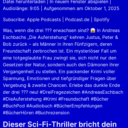
Datei herunterladen
|
In neuem Fenster abspielen
|
Audiolänge: 9:05
|
Aufgenommen am Oktober 1, 2025
SHARE
Apple Podcasts
Podcast.de
Subscribe:
Apple Podcasts
|
Podcast.de
|
Spotify
Spotify
LINK
RSS FEED
Was, wenn die drei ??? erwachsen sind?
In Andreas
EMBED
Eschbachs „Die Auferstehung“ kehren Justus, Peter &
Bob zurück – als Männer in ihren Fünfzigern, deren
Freundschaft zerbrochen ist. Ein mysteriöser Fall um
eine totgeglaubte Frau zwingt sie, sich nicht nur den
Gesetzen der Natur, sondern auch den Dämonen ihrer
Vergangenheit zu stellen. Ein packender Krimi voller
Spannung, Emotionen und tiefgründiger Fragen über
Vergebung & zweite Chancen. Erlebe das dunkle Ende
der drei ??? neu! #DreiFragezeichen #AndreasEschbach
#DieAuferstehung #Krimi #Freundschaft #Bücher
#BuchPod #Audiobuch #BücherEmpfehlungen
#BücherHören #Buchrezension
Dieser Sci-Fi-Thriller bricht dein