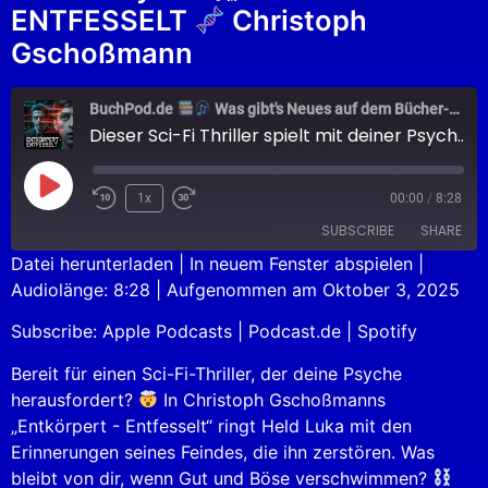
ENTFESSELT
Christoph
Gschoßmann
BuchPod.de
Was gibt's Neues auf dem Bücher-Markt?
Dieser Sci-Fi Thriller spielt mit deiner Psyche
1x
00:00
/
8:28
SUBSCRIBE
SHARE
Datei herunterladen
|
In neuem Fenster abspielen
|
Audiolänge: 8:28
|
Aufgenommen am Oktober 3, 2025
SHARE
Apple Podcasts
Podcast.de
Subscribe:
Apple Podcasts
|
Podcast.de
|
Spotify
Spotify
LINK
RSS FEED
Bereit für einen Sci-Fi-Thriller, der deine Psyche
EMBED
herausfordert?
In Christoph Gschoßmanns
„Entkörpert - Entfesselt“ ringt Held Luka mit den
Erinnerungen seines Feindes, die ihn zerstören. Was
bleibt von dir, wenn Gut und Böse verschwimmen?