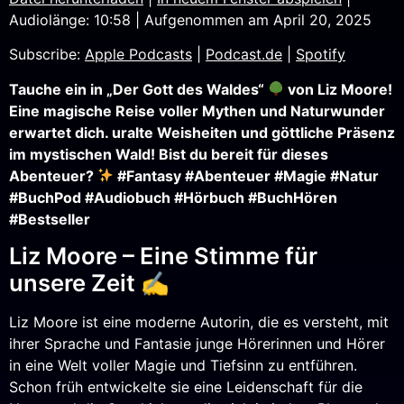
Audiolänge: 10:58
|
Aufgenommen am April 20, 2025
SHARE
Apple Podcasts
Podcast.de
Subscribe:
Apple Podcasts
|
Podcast.de
|
Spotify
Spotify
LINK
RSS FEED
Tauche ein in „Der Gott des Waldes“
von Liz Moore!
EMBED
Eine magische Reise voller Mythen und Naturwunder
erwartet dich. uralte Weisheiten und göttliche Präsenz
im mystischen Wald! Bist du bereit für dieses
Abenteuer?
#Fantasy #Abenteuer #Magie #Natur
#BuchPod #Audiobuch #Hörbuch #BuchHören
#Bestseller
Liz Moore – Eine Stimme für
unsere Zeit ✍️
Liz Moore ist eine moderne Autorin, die es versteht, mit
ihrer Sprache und Fantasie junge Hörerinnen und Hörer
in eine Welt voller Magie und Tiefsinn zu entführen.
Schon früh entwickelte sie eine Leidenschaft für die