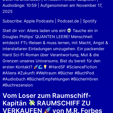
Audiolänge: 10:59
|
Aufgenommen am November 17,
SHARE
Apple Podcasts
Podcast.de
2025
Spotify
LINK
Subscribe:
Apple Podcasts
|
Podcast.de
|
Spotify
RSS FEED
EMBED
Stell dir vor: Aliens laden uns ein!
Tauche ein in
Douglas Phillips' QUANTEN LEERE! Menschheit
entdeckt FTL-Reisen & muss lernen, mit Macht, Angst &
interstellaren Einladungen umzugehen. Ein packender
Hard Sci-Fi-Roman über Verantwortung, Mut & die
Grenzen unseres Universums. Bist du bereit für den
ersten Kontakt?
#HardSF #ScienceFiction
#Aliens #Zukunft #Weltraum #Bücher #BuchPod
#Audiobuch #BücherEmpfehlungen #BücherHören
#Buchrezension
Vom Loser zum Raumschiff-
Kapitän
RAUMSCHIFF ZU
VERKAUFEN
von M.R. Forbes