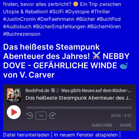
finden, bevor alles zerbricht?
Ein Trip zwischen
Utopie & Rebellion! #SciFi #Dystopie #Thriller
#JustinCronin #DerFaehrmann #Bücher #BuchPod
#Audiobuch #BücherEmpfehlungen #BücherHören
#Buchrezension
Das heißeste Steampunk
Abenteuer des Jahres!
NEBBY
DOVE - GEFÄHRLICHE WINDE
von V. Carver
BuchPod.de
Was gibt's Neues auf dem Bücher-Markt?
Das heißeste Steampunk Abenteuer des Jahres!
1x
00:00
/
9:51
SUBSCRIBE
SHARE
Datei herunterladen
|
In neuem Fenster abspielen
|