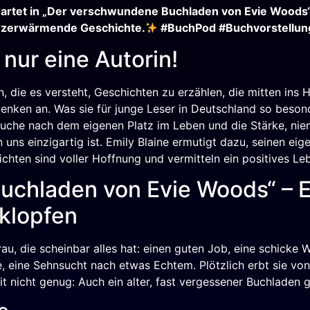
rtet in „Der verschwundene Buchladen von Evie Woods“ 
erzerwärmende Geschichte.
#BuchPod #Buchvorstellun
 nur eine Autorin!
, die es versteht, Geschichten zu erzählen, die mitten ins 
ken an. Was sie für junge Leser in Deutschland so besond
 Suche nach dem eigenen Platz im Leben und die Stärke, nie
n uns einzigartig ist. Emily Blaine ermutigt dazu, seinen 
ichten sind voller Hoffnung und vermitteln ein positives L
chladen von Evie Woods“ – Ei
klopfen
 Frau, die scheinbar alles hat: einen guten Job, eine schick
re, eine Sehnsucht nach etwas Echtem. Plötzlich erbt sie vo
 nicht genug: Auch ein alter, fast vergessener Buchladen g