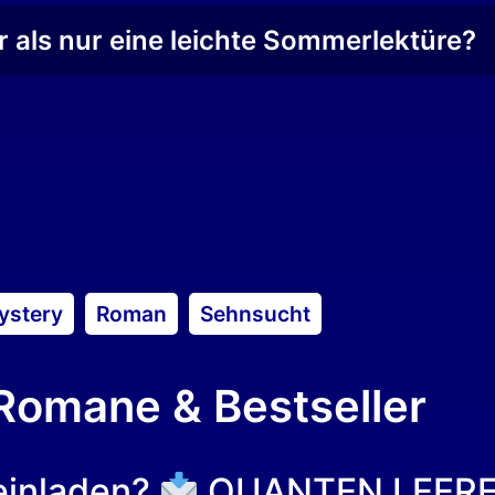
 als nur eine leichte Sommerlektüre?
ystery
Roman
Sehnsucht
omane & Bestseller
einladen?
QUANTEN LEER