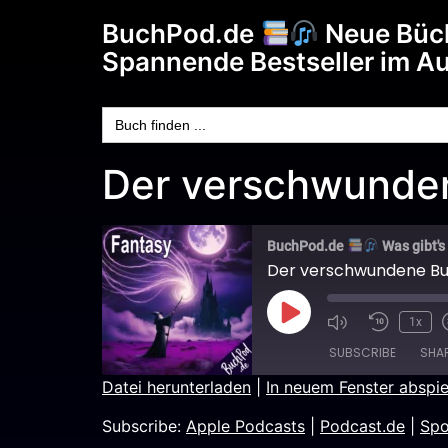
BuchPod.de
Neue Büc
Spannende Bestseller im A
Search
for:
Der verschwunde
BuchPod.de
Was gibt's
Der verschwundene B
1x
SUBSCRIBE
SHA
Datei herunterladen
|
In neuem Fenster abspie
SHARE
Apple Podcasts
Subscribe:
Apple Podcasts
|
Podcast.de
|
Spo