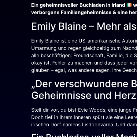
RSS FEED
LINK
Ein geheimnisvoller Buchladen in Irland
wa
verborgene Familiengeheimnisse & eine h
EMBED
Emily Blaine – Mehr als
Emily Blaine ist eine US-amerikanische Autorin
Umarmung und regen gleichzeitig zum Nachden
alle beschäftigen: Freundschaft, Familie, die
okay ist, Fehler zu machen und dass jeder vo
glauben – egal, was andere sagen. Ihre Gesch
„Der verschwundene Bu
Geheimnisse und Herz
Stell dir vor, du bist Evie Woods, eine junge
Doch tief in ihrem Inneren spürt sie eine Lee
irischen Dorf namens Lisdoonvarna. Und damit