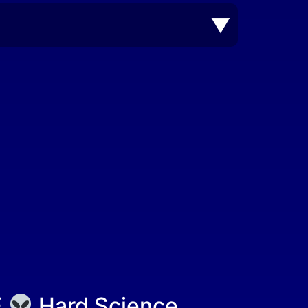
E
Hard Science