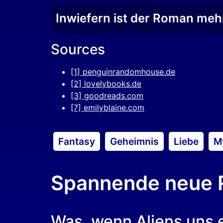
Inwiefern ist der Roman mehr
Sources
[1] penguinrandomhouse.de
[2] lovelybooks.de
[3] goodreads.com
[7] emilyblaine.com
Fantasy
Geheimnis
Liebe
M
Spannende neue R
Was, wenn Aliens uns 