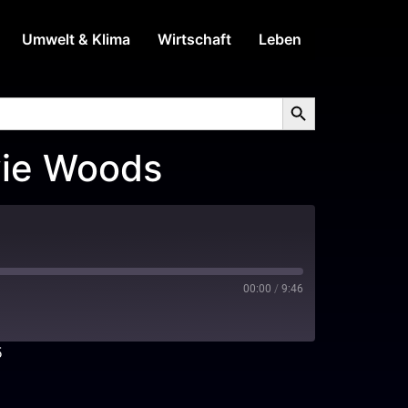
Umwelt & Klima
Wirtschaft
Leben
Search Button
ie Woods
00:00
/
9:46
5
Spotify