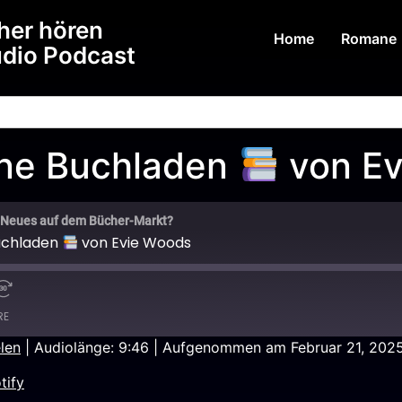
her hören
Home
Romane
udio Podcast
ne Buchladen
von Ev
 Neues auf dem Bücher-Markt?
uchladen
von Evie Woods
RE
len
|
Audiolänge: 9:46
|
Aufgenommen am Februar 21, 202
Podcast.de
tify