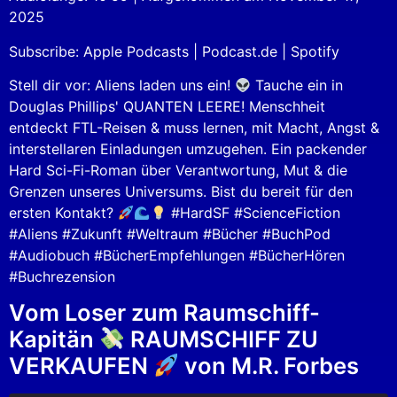
SHARE
Apple Podcasts
Podcast.de
2025
Spotify
LINK
Subscribe:
Apple Podcasts
|
Podcast.de
|
Spotify
RSS FEED
EMBED
Stell dir vor: Aliens laden uns ein!
Tauche ein in
Douglas Phillips' QUANTEN LEERE! Menschheit
entdeckt FTL-Reisen & muss lernen, mit Macht, Angst &
interstellaren Einladungen umzugehen. Ein packender
Hard Sci-Fi-Roman über Verantwortung, Mut & die
Grenzen unseres Universums. Bist du bereit für den
ersten Kontakt?
#HardSF #ScienceFiction
#Aliens #Zukunft #Weltraum #Bücher #BuchPod
#Audiobuch #BücherEmpfehlungen #BücherHören
#Buchrezension
Vom Loser zum Raumschiff-
Kapitän
RAUMSCHIFF ZU
VERKAUFEN
von M.R. Forbes