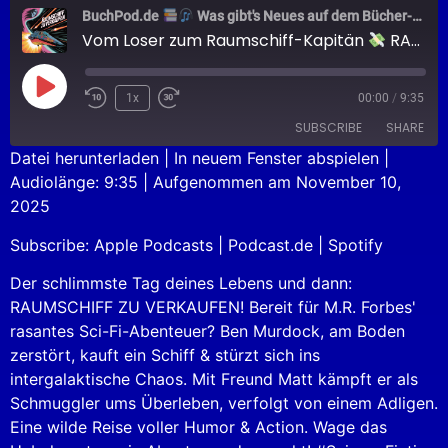
BuchPod.de
Was gibt's Neues auf dem Bücher-Markt?
Vom Loser zum Raumschiff-Kapitän
RAUMSCHIFF ZU VERKAUFEN
1x
00:00
/
9:35
SUBSCRIBE
SHARE
Datei herunterladen
|
In neuem Fenster abspielen
|
Audiolänge: 9:35
|
Aufgenommen am November 10,
SHARE
Apple Podcasts
Podcast.de
2025
Spotify
LINK
Subscribe:
Apple Podcasts
|
Podcast.de
|
Spotify
RSS FEED
EMBED
Der schlimmste Tag deines Lebens und dann:
RAUMSCHIFF ZU VERKAUFEN! Bereit für M.R. Forbes'
rasantes Sci-Fi-Abenteuer? Ben Murdock, am Boden
zerstört, kauft ein Schiff & stürzt sich ins
intergalaktische Chaos. Mit Freund Matt kämpft er als
Schmuggler ums Überleben, verfolgt von einem Adligen.
Eine wilde Reise voller Humor & Action. Wage das