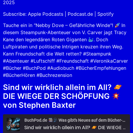
2025
Spotify
LINK
Subscribe:
Apple Podcasts
|
Podcast.de
|
Spotify
RSS FEED
EMBED
Tauche ein in "Nebby Dove – Gefährliche Winde"!
In
diesem Steampunk-Abenteuer von V. Carver jagt Tracy
Kane den legendären Roten Giganten
. Doch
Luftpiraten und politische Intrigen kreuzen ihren Weg.
Kann Freundschaft die Welt retten? #Steampunk
#Abenteuer #Luftschiff #Freundschaft #VeronikaCarver
#Bücher #BuchPod #Audiobuch #BücherEmpfehlungen
#BücherHören #Buchrezension
Sind wir wirklich allein im All?
DIE WIEGE DER SCHÖPFUNG
von Stephen Baxter
BuchPod.de
Was gibt's Neues auf dem Bücher-Markt?
Sind wir wirklich allein im All?
DIE WIEGE DER SCHÖPFUNG