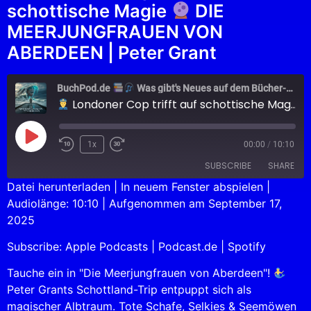
schottische Magie
DIE
MEERJUNGFRAUEN VON
ABERDEEN | Peter Grant
BuchPod.de
Was gibt's Neues auf dem Bücher-Markt?
Londoner Cop trifft auf schottische Magie
1x
00:00
/
10:10
SUBSCRIBE
SHARE
Datei herunterladen
|
In neuem Fenster abspielen
|
Audiolänge: 10:10
|
Aufgenommen am September 17,
SHARE
Apple Podcasts
Podcast.de
2025
Spotify
LINK
Subscribe:
Apple Podcasts
|
Podcast.de
|
Spotify
RSS FEED
EMBED
Tauche ein in "Die Meerjungfrauen von Aberdeen"!
Peter Grants Schottland-Trip entpuppt sich als
magischer Albtraum. Tote Schafe, Selkies & Seemöwen