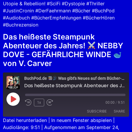
Utopie & Rebellion! #SciFi #Dystopie #Thriller
#JustinCronin #DerFaehrmann #Bücher #BuchPod
#Audiobuch #BücherEmpfehlungen #BücherHören
#Buchrezension
Das heißeste Steampunk
Abenteuer des Jahres!
NEBBY
DOVE - GEFÄHRLICHE WINDE
von V. Carver
BuchPod.de
Was gibt's Neues auf dem Bücher-Markt?
Das heißeste Steampunk Abenteuer des Jahres!
1x
00:00
/
9:51
SUBSCRIBE
SHARE
Datei herunterladen
|
In neuem Fenster abspielen
|
Audiolänge: 9:51
|
Aufgenommen am September 24,
SHARE
Apple Podcasts
Podcast.de