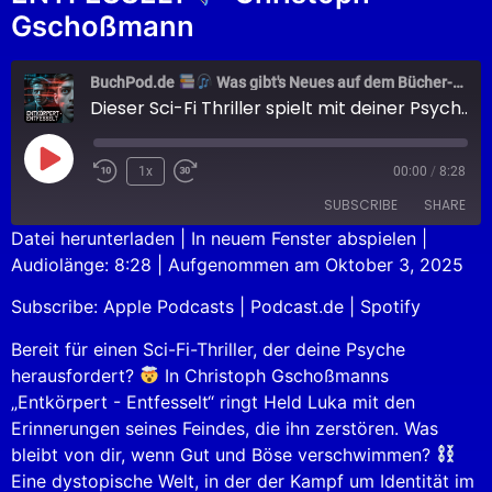
Gschoßmann
BuchPod.de
Was gibt's Neues auf dem Bücher-Markt?
Dieser Sci-Fi Thriller spielt mit deiner Psyche
1x
00:00
/
8:28
SUBSCRIBE
SHARE
Datei herunterladen
|
In neuem Fenster abspielen
|
Audiolänge: 8:28
|
Aufgenommen am Oktober 3, 2025
SHARE
Apple Podcasts
Podcast.de
Subscribe:
Apple Podcasts
|
Podcast.de
|
Spotify
Spotify
LINK
RSS FEED
Bereit für einen Sci-Fi-Thriller, der deine Psyche
EMBED
herausfordert?
In Christoph Gschoßmanns
„Entkörpert - Entfesselt“ ringt Held Luka mit den
Erinnerungen seines Feindes, die ihn zerstören. Was
bleibt von dir, wenn Gut und Böse verschwimmen?
Eine dystopische Welt, in der der Kampf um Identität im