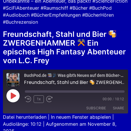
Unbekannte – ein Abenteuer, das packt! #ScienceFiction
#SciFiAbenteuer #Raumschiff #Bücher #BuchPod
#Audiobuch #BücherEmpfehlungen #BücherHören
#Buchrezension
Freundschaft, Stahl und Bier
ZWERGENHAMMER
Ein
episches High Fantasy Abenteuer
von L.C. Frey
BuchPod.de
Was gibt's Neues auf dem Bücher-Markt?
Freundschaft, Stahl und Bier
ZWERGENHAMMER
1x
00:00
/
10:12
SUBSCRIBE
SHARE
Datei herunterladen
|
In neuem Fenster abspielen
|
Audiolänge: 10:12
|
Aufgenommen am November 8,
SHARE
Apple Podcasts
Podcast.de
2025