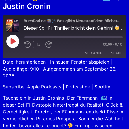
Justin Cronin
BuchPod.de
Was gibt's Neues auf dem Bücher-Markt?
Dieser Sci-Fi-Thriller bricht dein Gehirn!
DER FÄHRMANN
1x
00:00
/
9:10
SUBSCRIBE
SHARE
Datei herunterladen
|
In neuem Fenster abspielen
|
Audiolänge: 9:10
|
Aufgenommen am September 26,
SHARE
Apple Podcasts
Podcast.de
2025
Spotify
LINK
Subscribe:
Apple Podcasts
|
Podcast.de
|
Spotify
RSS FEED
EMBED
Tauche ein in Justin Cronins "Der Fährmann"
! In
dieser Sci-Fi-Dystopie hinterfragst du Realität, Glück &
Gerechtigkeit. Proctor, der Fährmann, entdeckt Risse im
vermeintlichen Paradies Prospera. Kann er die Wahrheit
finden, bevor alles zerbricht?
Ein Trip zwischen