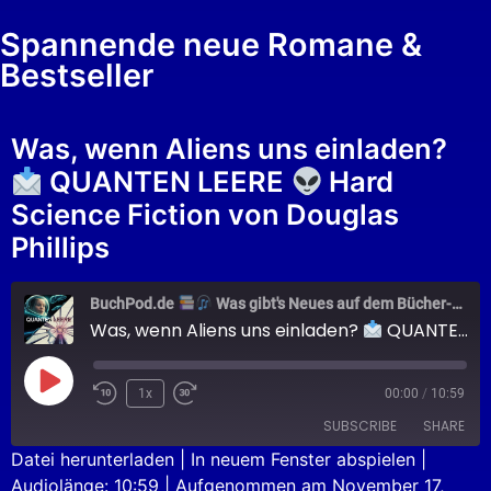
Spannende neue Romane &
Bestseller
Was, wenn Aliens uns einladen?
QUANTEN LEERE
Hard
Science Fiction von Douglas
Phillips
BuchPod.de
Was gibt's Neues auf dem Bücher-Markt?
Was, wenn Aliens uns einladen?
QUANTEN LEERE
1x
00:00
/
10:59
SUBSCRIBE
SHARE
Datei herunterladen
|
In neuem Fenster abspielen
|
Audiolänge: 10:59
|
Aufgenommen am November 17,