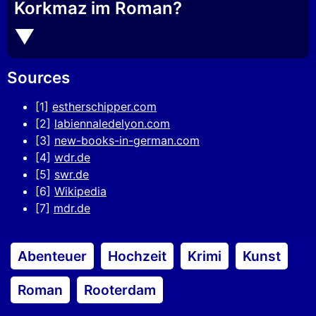
Korkmaz im Roman?
Sources
[1]
estherschipper.com
[2]
labiennaledelyon.com
[3]
new-books-in-german.com
[4]
wdr.de
[5]
swr.de
[6]
Wikipedia
[7]
mdr.de
Abenteuer
Hochzeit
Krimi
Kunst
Roman
Rooterdam