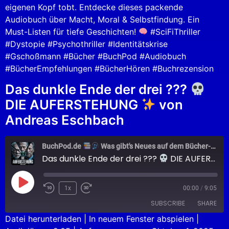
eigenen Kopf tobt. Entdecke dieses packende
Audiobuch über Macht, Moral & Selbstfindung. Ein
Must-Listen für tiefe Geschichten!
#SciFiThriller
#Dystopie #Psychothriller #Identitätskrise
#Gschoßmann #Bücher #BuchPod #Audiobuch
#BücherEmpfehlungen #BücherHören #Buchrezension
Das dunkle Ende der drei ???
DIE AUFERSTEHUNG
von
Andreas Eschbach
BuchPod.de
Was gibt's Neues auf dem Bücher-Markt?
Das dunkle Ende der drei ???
DIE AUFERSTEHUNG
1x
00:00
/
9:05
SUBSCRIBE
SHARE
Datei herunterladen
|
In neuem Fenster abspielen
|