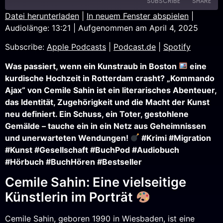
SUBSCRIBE
SHARE
Datei herunterladen
|
In neuem Fenster abspielen
|
Audiolänge: 13:21
|
Aufgenommen am April 4, 2025
SHARE
Apple Podcasts
Podcast.de
Subscribe:
Apple Podcasts
|
Podcast.de
|
Spotify
Spotify
LINK
RSS FEED
Was passiert, wenn ein Kunstraub in Boston
eine
EMBED
kurdische Hochzeit in Rotterdam crasht? „Kommando
Ajax“ von Cemile Sahin ist ein literarisches Abenteuer,
das Identität, Zugehörigkeit und die Macht der Kunst
neu definiert. Ein Schuss, ein Toter, gestohlene
Gemälde – tauche ein in ein Netz aus Geheimnissen
und unerwarteten Wendungen!
#Krimi #Migration
#Kunst #Gesellschaft #BuchPod #Audiobuch
#Hörbuch #BuchHören #Bestseller
Cemile Sahin: Eine vielseitige
Künstlerin im Porträt
Cemile Sahin, geboren 1990 in Wiesbaden, ist eine