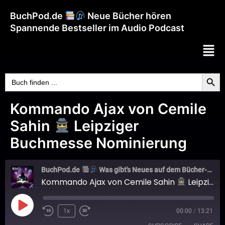
BuchPod.de
Neue Bücher hören
Spannende Bestseller im Audio Podcast
Searc
Search
for:
Kommando Ajax von Cemile
Sahin
Leipziger
Buchmesse Nominierung
BuchPod.de
Was gibt's Neues auf dem Bücher-Markt?
Kommando Ajax von Cemile Sahin
Leipziger Buchmesse Nominierung
1x
00:00
/
13:21