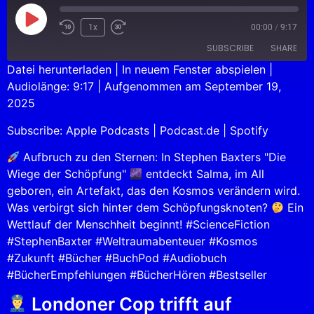
1x
00:00
/
9:17
SUBSCRIBE
SHARE
Datei herunterladen
|
In neuem Fenster abspielen
|
Audiolänge: 9:17
|
Aufgenommen am September 19,
SHARE
Apple Podcasts
Podcast.de
2025
Spotify
LINK
Subscribe:
Apple Podcasts
|
Podcast.de
|
Spotify
RSS FEED
EMBED
Aufbruch zu den Sternen: In Stephen Baxters "Die
Wiege der Schöpfung"
entdeckt Salma, im All
geboren, ein Artefakt, das den Kosmos verändern wird.
Was verbirgt sich hinter dem Schöpfungsknoten?
Ein
Wettlauf der Menschheit beginnt! #ScienceFiction
#StephenBaxter #Weltraumabenteuer #Kosmos
#Zukunft #Bücher #BuchPod #Audiobuch
#BücherEmpfehlungen #BücherHören #Bestseller
Londoner Cop trifft auf