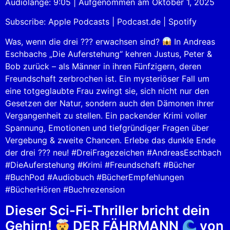
Audiolänge: 9:05
|
Aufgenommen am Oktober 1, 2025
SHARE
Apple Podcasts
Podcast.de
Subscribe:
Apple Podcasts
|
Podcast.de
|
Spotify
Spotify
LINK
RSS FEED
Was, wenn die drei ??? erwachsen sind?
In Andreas
EMBED
Eschbachs „Die Auferstehung“ kehren Justus, Peter &
Bob zurück – als Männer in ihren Fünfzigern, deren
Freundschaft zerbrochen ist. Ein mysteriöser Fall um
eine totgeglaubte Frau zwingt sie, sich nicht nur den
Gesetzen der Natur, sondern auch den Dämonen ihrer
Vergangenheit zu stellen. Ein packender Krimi voller
Spannung, Emotionen und tiefgründiger Fragen über
Vergebung & zweite Chancen. Erlebe das dunkle Ende
der drei ??? neu! #DreiFragezeichen #AndreasEschbach
#DieAuferstehung #Krimi #Freundschaft #Bücher
#BuchPod #Audiobuch #BücherEmpfehlungen
#BücherHören #Buchrezension
Dieser Sci-Fi-Thriller bricht dein
Gehirn!
DER FÄHRMANN
von