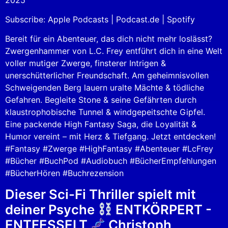
Spotify
LINK
Subscribe:
Apple Podcasts
|
Podcast.de
|
Spotify
RSS FEED
EMBED
Bereit für ein Abenteuer, das dich nicht mehr loslässt?
Zwergenhammer von L.C. Frey entführt dich in eine Welt
voller mutiger Zwerge, finsterer Intrigen &
unerschütterlicher Freundschaft. Am geheimnisvollen
Schweigenden Berg lauern uralte Mächte & tödliche
Gefahren. Begleite Stone & seine Gefährten durch
klaustrophobische Tunnel & windgepeitschte Gipfel.
Eine packende High Fantasy Saga, die Loyalität &
Humor vereint – mit Herz & Tiefgang. Jetzt entdecken!
#Fantasy #Zwerge #HighFantasy #Abenteuer #LcFrey
#Bücher #BuchPod #Audiobuch #BücherEmpfehlungen
#BücherHören #Buchrezension
Dieser Sci-Fi Thriller spielt mit
deiner Psyche
ENTKÖRPERT -
ENTFESSELT
Christoph