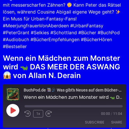
mit messerscharfen Zähnen?
Kann Peter das Rätsel
lösen, während Cousine Abigail eigene Wege geht?
Ein Muss für Urban-Fantasy-Fans!
#MeerjungfrauenVonAberdeen #UrbanFantasy
#PeterGrant #Selkies #Schottland #Bücher #BuchPod
#Audiobuch #BücherEmpfehlungen #BücherHören
#Bestseller
Wenn ein Mädchen zum Monster
wird
DAS MEER DER ASWANG
von Allan N. Derain
BuchPod.de
Was gibt's Neues auf dem Bücher-Markt?
Wenn ein Mädchen zum Monster wird
DAS MEER DER ASWANG
1x
00:00
/
11:04
SUBSCRIBE
SHARE