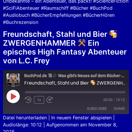
Unbekannte – ein Abenteuer, das packt! #ScienceFiction
#SciFiAbenteuer #Raumschiff #Bücher #BuchPod
#Audiobuch #BücherEmpfehlungen #BücherHören
#Buchrezension
Freundschaft, Stahl und Bier
ZWERGENHAMMER
Ein
episches High Fantasy Abenteuer
von L.C. Frey
BuchPod.de
Was gibt's Neues auf dem Bücher-Markt?
Freundschaft, Stahl und Bier
ZWERGENHAMMER
1x
00:00
/
10:12
SUBSCRIBE
SHARE
Datei herunterladen
|
In neuem Fenster abspielen
|
Audiolänge: 10:12
|
Aufgenommen am November 8,
SHARE
Apple Podcasts
Podcast.de
2025