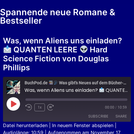
Spannende neue Romane &
Bestseller
Was, wenn Aliens uns einladen?
QUANTEN LEERE
Hard
Science Fiction von Douglas
Phillips
BuchPod.de
Was gibt's Neues auf dem Bücher-Markt?
Was, wenn Aliens uns einladen?
QUANTEN LEERE
1x
00:00
/
10:59
SUBSCRIBE
SHARE
Datei herunterladen
|
In neuem Fenster abspielen
|
Audiolänge: 10:59
|
Aufgenommen am November 17,