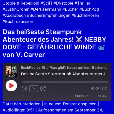
Utopie & Rebellion! #SciFi #Dystopie #Thriller
#JustinCronin #DerFaehrmann #Bücher #BuchPod
#Audiobuch #BücherEmpfehlungen #BücherHören
#Buchrezension
Das heißeste Steampunk
Abenteuer des Jahres!
NEBBY
DOVE - GEFÄHRLICHE WINDE
von V. Carver
BuchPod.de
Was gibt's Neues auf dem Bücher-Markt?
Das heißeste Steampunk Abenteuer des Jahres!
1x
00:00
/
9:51
SUBSCRIBE
SHARE
Datei herunterladen
|
In neuem Fenster abspielen
|
Audiolänge: 9:51
|
Aufgenommen am September 24,
SHARE
Apple Podcasts
Podcast.de