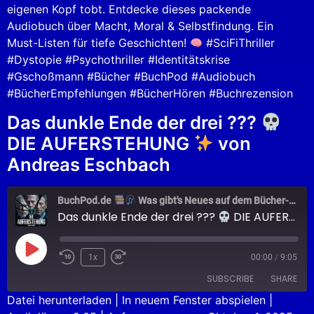
eigenen Kopf tobt. Entdecke dieses packende
Audiobuch über Macht, Moral & Selbstfindung. Ein
Must-Listen für tiefe Geschichten!
#SciFiThriller
#Dystopie #Psychothriller #Identitätskrise
#Gschoßmann #Bücher #BuchPod #Audiobuch
#BücherEmpfehlungen #BücherHören #Buchrezension
Das dunkle Ende der drei ???
DIE AUFERSTEHUNG
von
Andreas Eschbach
BuchPod.de
Was gibt's Neues auf dem Bücher-Markt?
Das dunkle Ende der drei ???
DIE AUFERSTEHUNG
1x
00:00
/
9:05
SUBSCRIBE
SHARE
Datei herunterladen
|
In neuem Fenster abspielen
|