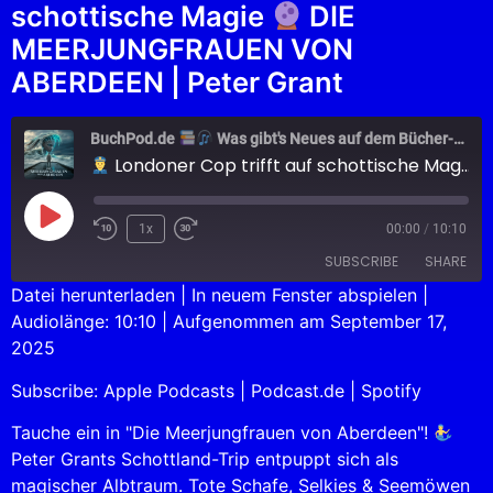
schottische Magie
DIE
MEERJUNGFRAUEN VON
ABERDEEN | Peter Grant
BuchPod.de
Was gibt's Neues auf dem Bücher-Markt?
Londoner Cop trifft auf schottische Magie
1x
00:00
/
10:10
SUBSCRIBE
SHARE
Datei herunterladen
|
In neuem Fenster abspielen
|
Audiolänge: 10:10
|
Aufgenommen am September 17,
SHARE
Apple Podcasts
Podcast.de
2025
Spotify
LINK
Subscribe:
Apple Podcasts
|
Podcast.de
|
Spotify
RSS FEED
EMBED
Tauche ein in "Die Meerjungfrauen von Aberdeen"!
Peter Grants Schottland-Trip entpuppt sich als
magischer Albtraum. Tote Schafe, Selkies & Seemöwen