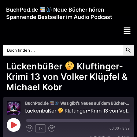
BuchPod.de
Neue Bücher hören
Spannende Bestseller im Audio Podcast
Searc
Search
for:
Lückenbüßer
Kluftinger-
Krimi 13 von Volker Klüpfel &
Michael Kobr
BuchPod.de
Was gibt's Neues auf dem Bücher-Markt?
Lückenbüßer
Kluftinger-Krimi 13 von Volker Klüpfel & Michael Kobr
1x
00:00
/
8:39