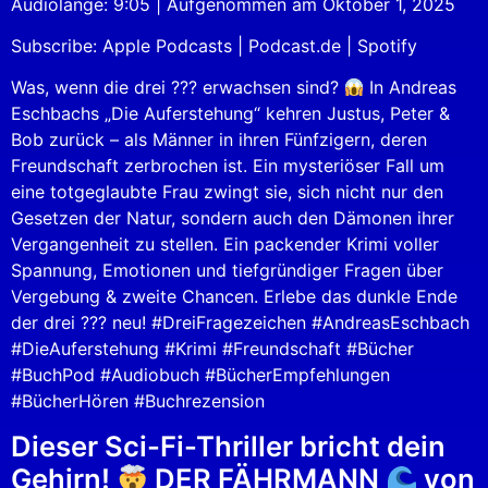
Audiolänge: 9:05
|
Aufgenommen am Oktober 1, 2025
SHARE
Apple Podcasts
Podcast.de
Subscribe:
Apple Podcasts
|
Podcast.de
|
Spotify
Spotify
LINK
RSS FEED
Was, wenn die drei ??? erwachsen sind?
In Andreas
EMBED
Eschbachs „Die Auferstehung“ kehren Justus, Peter &
Bob zurück – als Männer in ihren Fünfzigern, deren
Freundschaft zerbrochen ist. Ein mysteriöser Fall um
eine totgeglaubte Frau zwingt sie, sich nicht nur den
Gesetzen der Natur, sondern auch den Dämonen ihrer
Vergangenheit zu stellen. Ein packender Krimi voller
Spannung, Emotionen und tiefgründiger Fragen über
Vergebung & zweite Chancen. Erlebe das dunkle Ende
der drei ??? neu! #DreiFragezeichen #AndreasEschbach
#DieAuferstehung #Krimi #Freundschaft #Bücher
#BuchPod #Audiobuch #BücherEmpfehlungen
#BücherHören #Buchrezension
Dieser Sci-Fi-Thriller bricht dein
Gehirn!
DER FÄHRMANN
von