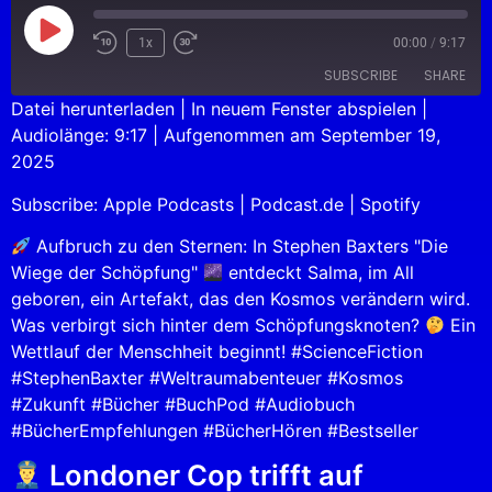
1x
00:00
/
9:17
SUBSCRIBE
SHARE
Datei herunterladen
|
In neuem Fenster abspielen
|
Audiolänge: 9:17
|
Aufgenommen am September 19,
SHARE
Apple Podcasts
Podcast.de
2025
Spotify
LINK
Subscribe:
Apple Podcasts
|
Podcast.de
|
Spotify
RSS FEED
EMBED
Aufbruch zu den Sternen: In Stephen Baxters "Die
Wiege der Schöpfung"
entdeckt Salma, im All
geboren, ein Artefakt, das den Kosmos verändern wird.
Was verbirgt sich hinter dem Schöpfungsknoten?
Ein
Wettlauf der Menschheit beginnt! #ScienceFiction
#StephenBaxter #Weltraumabenteuer #Kosmos
#Zukunft #Bücher #BuchPod #Audiobuch
#BücherEmpfehlungen #BücherHören #Bestseller
Londoner Cop trifft auf