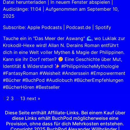
Datei herunterladen
|
In neuem Fenster abspielen
|
Audiolänge: 11:04
|
Aufgenommen am September 10,
SHARE
Apple Podcasts
Podcast.de
2025
Spotify
LINK
Subscribe:
Apple Podcasts
|
Podcast.de
|
Spotify
RSS FEED
EMBED
Tauche ein in "Das Meer der Aswang"
, wo Luklak zur
Krokodil-Hexe wird! Allan N. Derains Roman entführt
dich in eine Welt voller Mythen & Magie der Philippinen.
Kann sie ihr Dorf retten?
Eine Geschichte über Mut,
Identität & Widerstand!
#PhilippinischeMythologie
#FantasyRoman #Weisheit #Anderssein #Empowerment
#Bücher #BuchPod #Audiobuch #BücherEmpfehlungen
#BücherHören #Bestseller
1
2
3
…
13
next »
Diese Seite enthält Affiliate-Links. Bei einem Kauf über
diese Links erhält BuchPod möglicherweise eine
Provision, ohne dass für dich Mehrkosten entstehen.
Copyright 2025 BuchPod Alexander Willbränder |