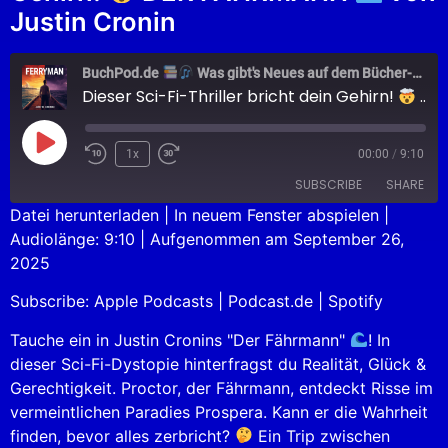
Justin Cronin
BuchPod.de
Was gibt's Neues auf dem Bücher-Markt?
Dieser Sci-Fi-Thriller bricht dein Gehirn!
DER FÄHRMANN
1x
00:00
/
9:10
SUBSCRIBE
SHARE
Datei herunterladen
|
In neuem Fenster abspielen
|
Audiolänge: 9:10
|
Aufgenommen am September 26,
SHARE
Apple Podcasts
Podcast.de
2025
Spotify
LINK
Subscribe:
Apple Podcasts
|
Podcast.de
|
Spotify
RSS FEED
EMBED
Tauche ein in Justin Cronins "Der Fährmann"
! In
dieser Sci-Fi-Dystopie hinterfragst du Realität, Glück &
Gerechtigkeit. Proctor, der Fährmann, entdeckt Risse im
vermeintlichen Paradies Prospera. Kann er die Wahrheit
finden, bevor alles zerbricht?
Ein Trip zwischen