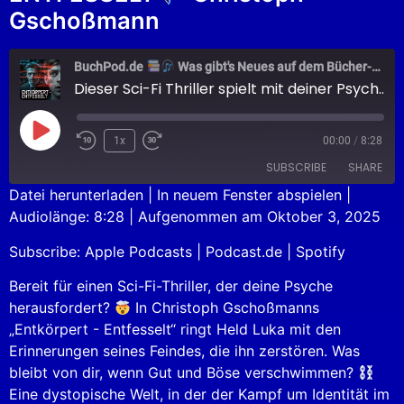
Gschoßmann
BuchPod.de
Was gibt's Neues auf dem Bücher-Markt?
Dieser Sci-Fi Thriller spielt mit deiner Psyche
1x
00:00
/
8:28
SUBSCRIBE
SHARE
Datei herunterladen
|
In neuem Fenster abspielen
|
Audiolänge: 8:28
|
Aufgenommen am Oktober 3, 2025
SHARE
Apple Podcasts
Podcast.de
Subscribe:
Apple Podcasts
|
Podcast.de
|
Spotify
Spotify
LINK
RSS FEED
Bereit für einen Sci-Fi-Thriller, der deine Psyche
EMBED
herausfordert?
In Christoph Gschoßmanns
„Entkörpert - Entfesselt“ ringt Held Luka mit den
Erinnerungen seines Feindes, die ihn zerstören. Was
bleibt von dir, wenn Gut und Böse verschwimmen?
Eine dystopische Welt, in der der Kampf um Identität im