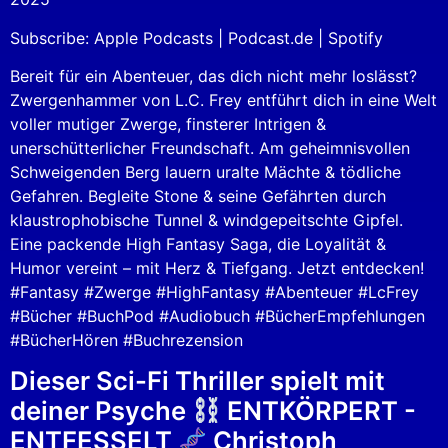
Spotify
LINK
Subscribe:
Apple Podcasts
|
Podcast.de
|
Spotify
RSS FEED
EMBED
Bereit für ein Abenteuer, das dich nicht mehr loslässt?
Zwergenhammer von L.C. Frey entführt dich in eine Welt
voller mutiger Zwerge, finsterer Intrigen &
unerschütterlicher Freundschaft. Am geheimnisvollen
Schweigenden Berg lauern uralte Mächte & tödliche
Gefahren. Begleite Stone & seine Gefährten durch
klaustrophobische Tunnel & windgepeitschte Gipfel.
Eine packende High Fantasy Saga, die Loyalität &
Humor vereint – mit Herz & Tiefgang. Jetzt entdecken!
#Fantasy #Zwerge #HighFantasy #Abenteuer #LcFrey
#Bücher #BuchPod #Audiobuch #BücherEmpfehlungen
#BücherHören #Buchrezension
Dieser Sci-Fi Thriller spielt mit
deiner Psyche
ENTKÖRPERT -
ENTFESSELT
Christoph