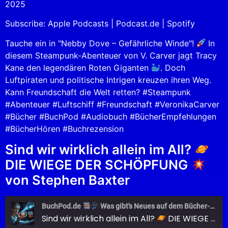
2025
Spotify
LINK
Subscribe:
Apple Podcasts
|
Podcast.de
|
Spotify
RSS FEED
EMBED
Tauche ein in "Nebby Dove – Gefährliche Winde"!
In
diesem Steampunk-Abenteuer von V. Carver jagt Tracy
Kane den legendären Roten Giganten
. Doch
Luftpiraten und politische Intrigen kreuzen ihren Weg.
Kann Freundschaft die Welt retten? #Steampunk
#Abenteuer #Luftschiff #Freundschaft #VeronikaCarver
#Bücher #BuchPod #Audiobuch #BücherEmpfehlungen
#BücherHören #Buchrezension
Sind wir wirklich allein im All?
DIE WIEGE DER SCHÖPFUNG
von Stephen Baxter
BuchPod.de
Was gibt's Neues auf dem Bücher-Markt?
Sind wir wirklich allein im All?
DIE WIEGE DER SCHÖPFUNG