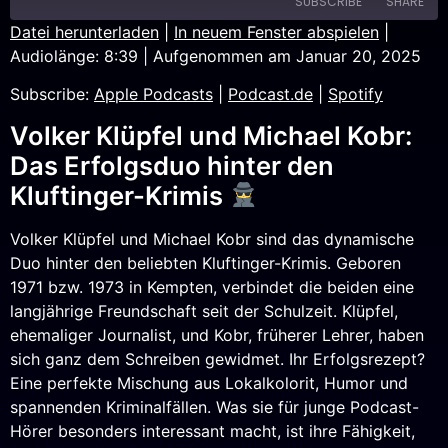
SUBSCRIBE
SHARE
Datei herunterladen
|
In neuem Fenster abspielen
|
Audiolänge: 8:39
|
Aufgenommen am Januar 20, 2025
SHARE
Apple Podcasts
Podcast.de
Subscribe:
Apple Podcasts
|
Podcast.de
|
Spotify
Spotify
LINK
RSS FEED
Volker Klüpfel und Michael Kobr:
EMBED
Das Erfolgsduo hinter den
Kluftinger-Krimis
Volker Klüpfel und Michael Kobr sind das dynamische
Duo hinter den beliebten Kluftinger-Krimis. Geboren
1971 bzw. 1973 in Kempten, verbindet die beiden eine
langjährige Freundschaft seit der Schulzeit. Klüpfel,
ehemaliger Journalist, und Kobr, früherer Lehrer, haben
sich ganz dem Schreiben gewidmet. Ihr Erfolgsrezept?
Eine perfekte Mischung aus Lokalkolorit, Humor und
spannenden Kriminalfällen. Was sie für junge Podcast-
Hörer besonders interessant macht, ist ihre Fähigkeit,