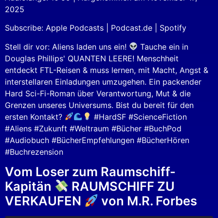
SHARE
Apple Podcasts
Podcast.de
2025
Spotify
LINK
Subscribe:
Apple Podcasts
|
Podcast.de
|
Spotify
RSS FEED
EMBED
Stell dir vor: Aliens laden uns ein!
Tauche ein in
Douglas Phillips' QUANTEN LEERE! Menschheit
entdeckt FTL-Reisen & muss lernen, mit Macht, Angst &
interstellaren Einladungen umzugehen. Ein packender
Hard Sci-Fi-Roman über Verantwortung, Mut & die
Grenzen unseres Universums. Bist du bereit für den
ersten Kontakt?
#HardSF #ScienceFiction
#Aliens #Zukunft #Weltraum #Bücher #BuchPod
#Audiobuch #BücherEmpfehlungen #BücherHören
#Buchrezension
Vom Loser zum Raumschiff-
Kapitän
RAUMSCHIFF ZU
VERKAUFEN
von M.R. Forbes