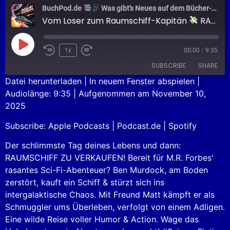
BuchPod.de
Was gibt's Neues auf dem Bücher-Markt?
Vom Loser zum Raumschiff-Kapitän
RAUMSCHIFF ZU VERKAUFEN
1x
00:00
/
9:35
SUBSCRIBE
SHARE
Datei herunterladen
|
In neuem Fenster abspielen
|
Audiolänge: 9:35
|
Aufgenommen am November 10,
SHARE
Apple Podcasts
Podcast.de
2025
Spotify
LINK
Subscribe:
Apple Podcasts
|
Podcast.de
|
Spotify
RSS FEED
EMBED
Der schlimmste Tag deines Lebens und dann:
RAUMSCHIFF ZU VERKAUFEN! Bereit für M.R. Forbes'
rasantes Sci-Fi-Abenteuer? Ben Murdock, am Boden
zerstört, kauft ein Schiff & stürzt sich ins
intergalaktische Chaos. Mit Freund Matt kämpft er als
Schmuggler ums Überleben, verfolgt von einem Adligen.
Eine wilde Reise voller Humor & Action. Wage das