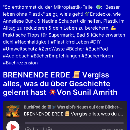
EMBED
"So entkommst du der Mikroplastik-Falle"
: "Besser
leben ohne Plastik" zeigt, wie's geht!
Entdecke, wie
Anneliese Bunk & Nadine Schubert dir helfen, Plastik im
Alltag zu reduzieren & dein Leben zu bereichern.
Praktische Tipps für Supermarkt, Bad & Küche erwarten
dich! #Nachhaltigkeit #PlastikfreiLeben #DIY
#Umweltschutz #ZeroWaste #Bücher #BuchPod
#Audiobuch #BücherEmpfehlungen #BücherHören
#Buchrezension
BRENNENDE ERDE
Vergiss
alles, was du über Geschichte
gelernt hast
Von Sunil Amrith
BuchPod.de
Was gibt's Neues auf dem Bücher-Markt?
BRENNENDE ERDE
Vergiss alles, was du über Geschichte gelernt hast