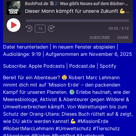
BuchPod.de
Was gibt's Neues auf dem Bücher-Markt?
Dieser Mann kämpft für unsere Zukunft
MISSION ERDE
1x
00:00
/
9:19
SUBSCRIBE
SHARE
Datei herunterladen
|
In neuem Fenster abspielen
|
Audiolänge: 9:19
|
Aufgenommen am November 6, 2025
SHARE
Apple Podcasts
Podcast.de
Subscribe:
Apple Podcasts
|
Podcast.de
|
Spotify
Spotify
LINK
RSS FEED
Bereit für ein Abenteuer?
Robert Marc Lehmann
EMBED
nimmt dich mit auf 'Mission Erde' – den packenden
Kampf für unseren Planeten.
Erlebe hautnah, wie der
Meeresbiologe, Aktivist & Abenteurer gegen Wilderei &
Umweltverbrechen kämpft. Von Walrettungen bis zum
Schutz der Orang-Utans: Dieses Buch rüttelt auf & zeigt,
wie DU aktiv werden kannst!
#MissionErde
#RobertMarcLehmann #Umweltschutz #Tierschutz
#Abenteuer #Bücher #BuchPod #Audiobuch