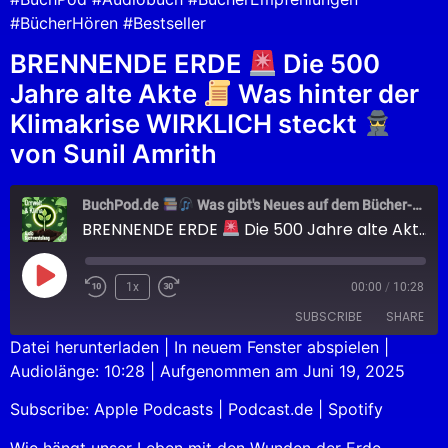
#BücherHören #Bestseller
BRENNENDE ERDE
Die 500
Jahre alte Akte
Was hinter der
Klimakrise WIRKLICH steckt
von Sunil Amrith
BuchPod.de
Was gibt's Neues auf dem Bücher-Markt?
BRENNENDE ERDE
Die 500 Jahre alte Akte
1x
00:00
/
10:28
SUBSCRIBE
SHARE
Datei herunterladen
|
In neuem Fenster abspielen
|
Audiolänge: 10:28
|
Aufgenommen am Juni 19, 2025
SHARE
Apple Podcasts
Podcast.de
Subscribe:
Apple Podcasts
|
Podcast.de
|
Spotify
Spotify
LINK
RSS FEED
Wie hängt unser Leben mit den Wunden der Erde