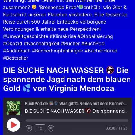
EMBED
zusammen?
"Brennende Erde"
enthüllt, wie Gier &
Fortschritt unseren Planeten verändern. Eine fesselnde
Reise durch 500 Jahre! Entdecke verborgene
Verbindungen & erhalte neue Perspektiven!
#Umweltgeschichte #Klimakrise #Globalisierung
#Ökozid #Nachhaltigkeit #Bücher #BuchPod
#Audiobuch #BücherEmpfehlungen #BücherHören
#Bestseller
DIE SUCHE NACH WASSER
Die
spannende Jagd nach dem blauen
Gold
von Virginia Mendoza
BuchPod.de
Was gibt's Neues auf dem Bücher-Markt?
DIE SUCHE NACH WASSER
Die spannende Jagd nach dem blauen Gold
1x
00:00
/
11:25