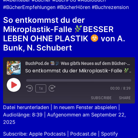
#BücherEmpfehlungen #BücherHören #Buchrezension
So entkommst du der
Mikroplastik-Falle
BESSER
LEBEN OHNE PLASTIK
von A.
Bunk, N. Schubert
BuchPod.de
Was gibt's Neues auf dem Bücher-Markt?
So entkommst du der Mikroplastik-Falle
BES
1x
00:00
/
8:39
SUBSCRIBE
SHARE
Datei herunterladen
|
In neuem Fenster abspielen
|
Audiolänge: 8:39
|
Aufgenommen am September 22,
SHARE
Apple Podcasts
Podcast.de
2025
Spotify
LINK
Subscribe:
Apple Podcasts
|
Podcast.de
|
Spotify
RSS FEED