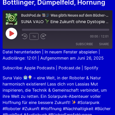
Bottlinger, Dümpelfeld, Hornung
BuchPod.de
Was gibt's Neues auf dem Bücher-Markt?
SUNA VALO
Eine Zukunft ohne Dystopie – ist das möglich?
1x
00:00
/
12:01
SUBSCRIBE
SHARE
Datei herunterladen
|
In neuem Fenster abspielen
|
Audiolänge: 12:01
|
Aufgenommen am Juni 26, 2025
SHARE
Apple Podcasts
Podcast.de
Subscribe:
Apple Podcasts
|
Podcast.de
|
Spotify
Spotify
LINK
RSS FEED
Suna Valo
– eine Welt, in der Roboter & Natur
EMBED
harmonisch existieren! Lass dich von Lassias Mut
inspirieren, die Technik & Gemeinschaft verbindet, um
ihre Welt zu retten. Ein Solarpunk-Abenteuer voller
Hoffnung für eine bessere Zukunft!
#Solarpunk
#Roboter #Zukunft #Hoffnung #Nachhaltigkeit #Bücher
#BuchPod #Audiobuch #BücherEmpfehlungen