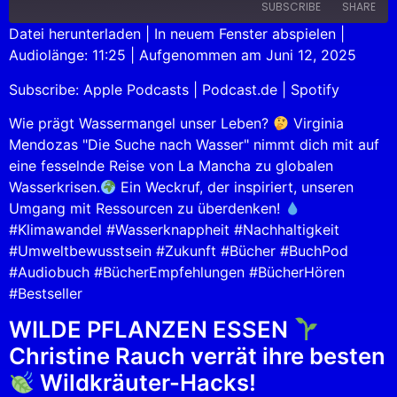
SUBSCRIBE
SHARE
Datei herunterladen
|
In neuem Fenster abspielen
|
Audiolänge: 11:25
|
Aufgenommen am Juni 12, 2025
SHARE
Apple Podcasts
Podcast.de
Subscribe:
Apple Podcasts
|
Podcast.de
|
Spotify
Spotify
LINK
RSS FEED
Wie prägt Wassermangel unser Leben?
Virginia
EMBED
Mendozas "Die Suche nach Wasser" nimmt dich mit auf
eine fesselnde Reise von La Mancha zu globalen
Wasserkrisen.
Ein Weckruf, der inspiriert, unseren
Umgang mit Ressourcen zu überdenken!
#Klimawandel #Wasserknappheit #Nachhaltigkeit
#Umweltbewusstsein #Zukunft #Bücher #BuchPod
#Audiobuch #BücherEmpfehlungen #BücherHören
#Bestseller
WILDE PFLANZEN ESSEN
Christine Rauch verrät ihre besten
Wildkräuter-Hacks!