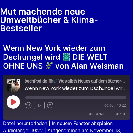
Mut machende neue
Umweltbücher & Klima-
Bestseller
Wenn New York wieder zum
Dschungel wird
DIE WELT
OHNE UNS
von Alan Weisman
BuchPod.de
Was gibt's Neues auf dem Bücher-Markt?
Wenn New York wieder zum Dschungel wird
1x
00:00
/
10:22
SUBSCRIBE
SHARE
Datei herunterladen
|
In neuem Fenster abspielen
|
Audiolänge: 10:22
|
Aufgenommen am November 13,
SHARE
Apple Podcasts
Podcast.de