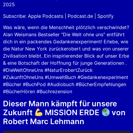
2025
Spotify
LINK
Subscribe:
Apple Podcasts
|
Podcast.de
|
Spotify
RSS FEED
EMBED
Was wäre, wenn die Menschheit plötzlich verschwindet?
Alan Weismans Bestseller "Die Welt ohne uns" entführt
dich in ein packendes Gedankenexperiment! Erlebe, wie
die Natur New York zurückerobert und was von unserer
Zivilisation bleibt. Ein inspirierender Blick auf unser Erbe
& eine Botschaft der Hoffnung für junge Generationen .
#DieWeltOhneUns #NaturErobertZurück
#ZukunftOhneUns #UmweltBuch #Gedankenexperiment
#Bücher #BuchPod #Audiobuch #BücherEmpfehlungen
#BücherHören #Buchrezension
Dieser Mann kämpft für unsere
Zukunft
MISSION ERDE
von
Robert Marc Lehmann