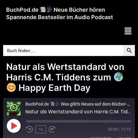
BuchPod.de
Neue Bücher hören
Spannende Bestseller im Audio Podcast
Searc
Search
for:
Natur als Wertstandard von
Harris C.M. Tiddens zum
Happy Earth Day
BuchPod.de
Was gibt's Neues auf dem Bücher-Markt?
Natur als Wertstandard von Harris C.M. Tiddens zum
1x
00:00
/
12:10