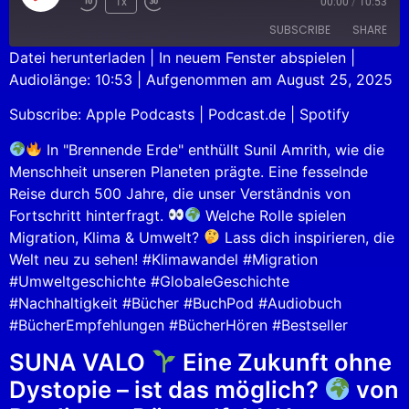
1x
00:00
/
10:53
SUBSCRIBE
SHARE
Datei herunterladen
|
In neuem Fenster abspielen
|
Audiolänge: 10:53
|
Aufgenommen am August 25, 2025
SHARE
Apple Podcasts
Podcast.de
Subscribe:
Apple Podcasts
|
Podcast.de
|
Spotify
Spotify
LINK
RSS FEED
In "Brennende Erde" enthüllt Sunil Amrith, wie die
EMBED
Menschheit unseren Planeten prägte. Eine fesselnde
Reise durch 500 Jahre, die unser Verständnis von
Fortschritt hinterfragt.
Welche Rolle spielen
Migration, Klima & Umwelt?
Lass dich inspirieren, die
Welt neu zu sehen! #Klimawandel #Migration
#Umweltgeschichte #GlobaleGeschichte
#Nachhaltigkeit #Bücher #BuchPod #Audiobuch
#BücherEmpfehlungen #BücherHören #Bestseller
SUNA VALO
Eine Zukunft ohne
Dystopie – ist das möglich?
von