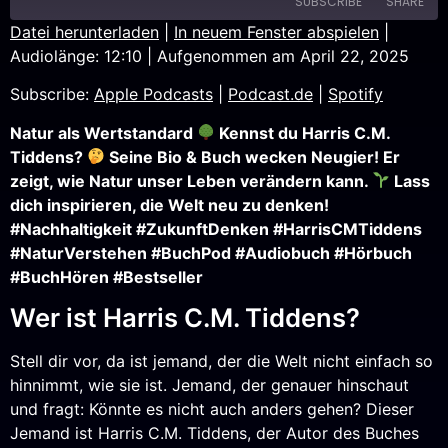
SUBSCRIBE
SHARE
Datei herunterladen
|
In neuem Fenster abspielen
|
Audiolänge: 12:10
|
Aufgenommen am April 22, 2025
SHARE
Apple Podcasts
Podcast.de
Subscribe:
Apple Podcasts
|
Podcast.de
|
Spotify
Spotify
LINK
RSS FEED
Natur als Wertstandard
Kennst du Harris C.M.
EMBED
Tiddens?
Seine Bio & Buch wecken Neugier! Er
zeigt, wie Natur unser Leben verändern kann.
Lass
dich inspirieren, die Welt neu zu denken!
#Nachhaltigkeit #ZukunftDenken #HarrisCMTiddens
#NaturVerstehen #BuchPod #Audiobuch #Hörbuch
#BuchHören #Bestseller
Wer ist Harris C.M. Tiddens?
Stell dir vor, da ist jemand, der die Welt nicht einfach so
hinnimmt, wie sie ist. Jemand, der genauer hinschaut
und fragt: Könnte es nicht auch anders gehen? Dieser
Jemand ist Harris C.M. Tiddens, der Autor des Buches