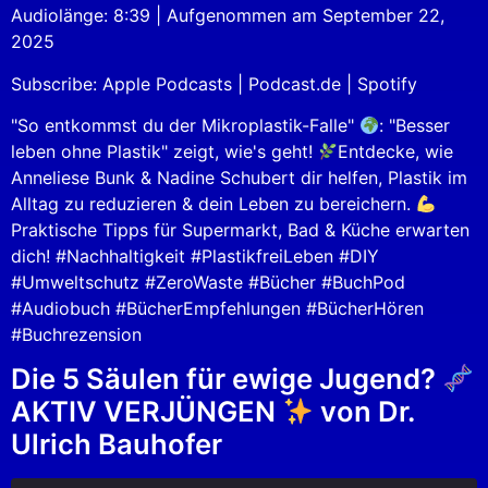
Audiolänge: 8:39
|
Aufgenommen am September 22,
SHARE
Apple Podcasts
Podcast.de
2025
Spotify
LINK
Subscribe:
Apple Podcasts
|
Podcast.de
|
Spotify
RSS FEED
EMBED
"So entkommst du der Mikroplastik-Falle"
: "Besser
leben ohne Plastik" zeigt, wie's geht!
Entdecke, wie
Anneliese Bunk & Nadine Schubert dir helfen, Plastik im
Alltag zu reduzieren & dein Leben zu bereichern.
Praktische Tipps für Supermarkt, Bad & Küche erwarten
dich! #Nachhaltigkeit #PlastikfreiLeben #DIY
#Umweltschutz #ZeroWaste #Bücher #BuchPod
#Audiobuch #BücherEmpfehlungen #BücherHören
#Buchrezension
Die 5 Säulen für ewige Jugend?
AKTIV VERJÜNGEN
von Dr.
Ulrich Bauhofer