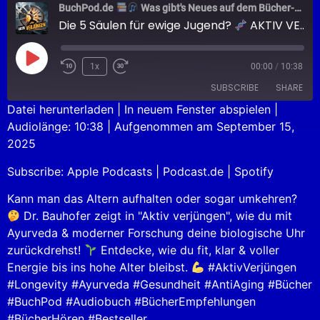
BuchPod.de
Was gibt's Neues auf dem Bücher-Markt?
Die 5 Säulen für ewige Jugend?
AKTIV VERJÜNGEN
1x
00:00
/
10:38
SUBSCRIBE
SHARE
Datei herunterladen
|
In neuem Fenster abspielen
|
Audiolänge: 10:38
|
Aufgenommen am September 15,
SHARE
Apple Podcasts
Podcast.de
2025
Spotify
LINK
Subscribe:
Apple Podcasts
|
Podcast.de
|
Spotify
RSS FEED
EMBED
Kann man das Altern aufhalten oder sogar umkehren?
Dr. Bauhofer zeigt in "Aktiv verjüngen", wie du mit
Ayurveda & moderner Forschung deine biologische Uhr
zurückdrehst!
Entdecke, wie du fit, klar & voller
Energie bis ins hohe Alter bleibst.
#AktivVerjüngen
#Longevity #Ayurveda #Gesundheit #AntiAging #Bücher
#BuchPod #Audiobuch #BücherEmpfehlungen
#BücherHören #Bestseller