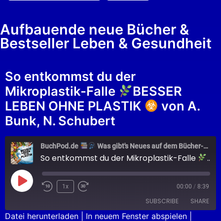
Aufbauende neue Bücher &
Bestseller Leben & Gesundheit
So entkommst du der
Mikroplastik-Falle
BESSER
LEBEN OHNE PLASTIK
von A.
Bunk, N. Schubert
BuchPod.de
Was gibt's Neues auf dem Bücher-Markt?
So entkommst du der Mikroplastik-Falle
BES
1x
00:00
/
8:39
SUBSCRIBE
SHARE
Datei herunterladen
|
In neuem Fenster abspielen
|