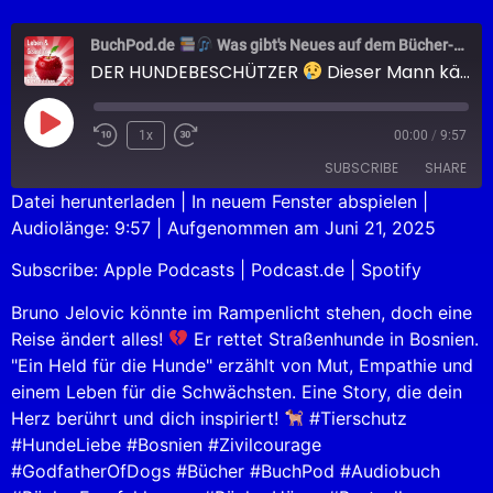
BuchPod.de
Was gibt's Neues auf dem Bücher-Markt?
DER HUNDEBESCHÜTZER
Dieser Mann kämpft allein für über 1000 Leben
1x
00:00
/
9:57
SUBSCRIBE
SHARE
Datei herunterladen
|
In neuem Fenster abspielen
|
Audiolänge: 9:57
|
Aufgenommen am Juni 21, 2025
SHARE
Apple Podcasts
Podcast.de
Subscribe:
Apple Podcasts
|
Podcast.de
|
Spotify
Spotify
LINK
RSS FEED
Bruno Jelovic könnte im Rampenlicht stehen, doch eine
EMBED
Reise ändert alles!
Er rettet Straßenhunde in Bosnien.
"Ein Held für die Hunde" erzählt von Mut, Empathie und
einem Leben für die Schwächsten. Eine Story, die dein
Herz berührt und dich inspiriert!
#Tierschutz
#HundeLiebe #Bosnien #Zivilcourage
#GodfatherOfDogs #Bücher #BuchPod #Audiobuch