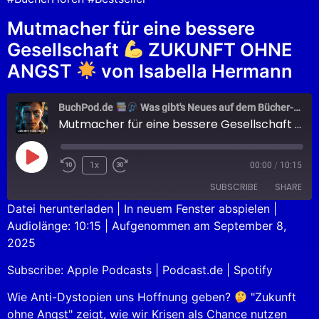
Mutmacher für eine bessere
Gesellschaft
ZUKUNFT OHNE
ANGST
von Isabella Hermann
BuchPod.de
Was gibt's Neues auf dem Bücher-Markt?
Mutmacher für eine bessere Gesellschaft
Z
1x
00:00
/
10:15
SUBSCRIBE
SHARE
Datei herunterladen
|
In neuem Fenster abspielen
|
Audiolänge: 10:15
|
Aufgenommen am September 8,
SHARE
Apple Podcasts
Podcast.de
2025
Spotify
LINK
Subscribe:
Apple Podcasts
|
Podcast.de
|
Spotify
RSS FEED
EMBED
Wie Anti-Dystopien uns Hoffnung geben?
"Zukunft
ohne Angst" zeigt, wie wir Krisen als Chance nutzen