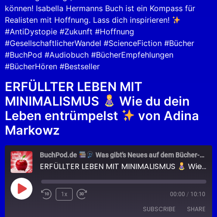
können! Isabella Hermanns Buch ist ein Kompass für
Realisten mit Hoffnung. Lass dich inspirieren!
#AntiDystopie #Zukunft #Hoffnung
#GesellschaftlicherWandel #ScienceFiction #Bücher
#BuchPod #Audiobuch #BücherEmpfehlungen
#BücherHören #Bestseller
ERFÜLLTER LEBEN MIT
MINIMALISMUS
Wie du dein
Leben entrümpelst
von Adina
Markowz
BuchPod.de
Was gibt's Neues auf dem Bücher-Markt?
ERFÜLLTER LEBEN MIT MINIMALISMUS
Wie du dein Leben entrümpelst
1x
00:00
/
10:10
SUBSCRIBE
SHARE