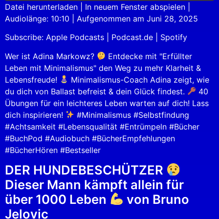
Datei herunterladen
|
In neuem Fenster abspielen
|
Audiolänge: 10:10
|
Aufgenommen am Juni 28, 2025
SHARE
Apple Podcasts
Podcast.de
Subscribe:
Apple Podcasts
|
Podcast.de
|
Spotify
Spotify
LINK
RSS FEED
Wer ist Adina Markowz?
Entdecke mit "Erfüllter
EMBED
Leben mit Minimalismus" den Weg zu mehr Klarheit &
Lebensfreude!
Minimalismus-Coach Adina zeigt, wie
du dich von Ballast befreist & dein Glück findest.
40
Übungen für ein leichteres Leben warten auf dich! Lass
dich inspirieren!
#Minimalismus #Selbstfindung
#Achtsamkeit #Lebensqualität #Entrümpeln #Bücher
#BuchPod #Audiobuch #BücherEmpfehlungen
#BücherHören #Bestseller
DER HUNDEBESCHÜTZER
Dieser Mann kämpft allein für
über 1000 Leben
von Bruno
Jelovic