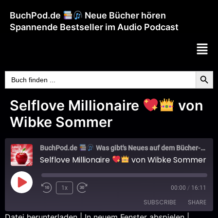
BuchPod.de
Neue Bücher hören
Spannende Bestseller im Audio Podcast
Searc
Search
for:
Selflove Millionaire
von
Wibke Sommer
BuchPod.de
Was gibt's Neues auf dem Bücher-Markt?
Selflove Millionaire
von Wibke Sommer
1x
00:00
/
16:11
SUBSCRIBE
SHARE
Datei herunterladen
|
In neuem Fenster abspielen
|