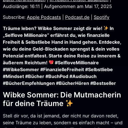
Audiolänge: 16:11
|
Aufgenommen am Mai 17, 2025
SHARE
Apple Podcasts
Podcast.de
Subscribe:
Apple Podcasts
|
Podcast.de
|
Spotify
Spotify
LINK
RSS FEED
Träume leben? Wibke Sommer zeigt dir wie!
In
EMBED
„Selflove Millionaire“ erfährst du, wie finanzielle
Freiheit & Selbstliebe Hand in Hand gehen. Entdecke,
wie du deine Geld-Blockaden sprengst & dein volles
Potenzial entfaltest. Starte deine Reise zu innerem &
äußerem Reichtum!
#SelfloveMillionaire
#WibkeSommer #FinanzielleFreiheit #Selbstliebe
#Mindset #Bücher #BuchPod #Audiobuch
#BücherEmpfehlungen #BücherHören #Bestseller
Wibke Sommer: Die Mutmacherin
für deine Träume
Stell dir vor, da ist jemand, der nicht nur davon redet,
seine Träume zu leben, sondern es einfach macht – und