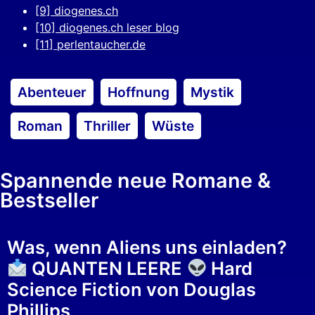
[9] diogenes.ch
[10] diogenes.ch leser blog
[11] perlentaucher.de
Abenteuer
Hoffnung
Mystik
Roman
Thriller
Wüste
Spannende neue Romane &
Bestseller
Was, wenn Aliens uns einladen?
QUANTEN LEERE
Hard
Science Fiction von Douglas
Phillips