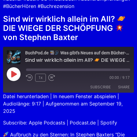
#BücherHören #Buchrezension
Sind wir wirklich allein im All?
DIE WIEGE DER SCHÖPFUNG
von Stephen Baxter
BuchPod.de
Was gibt's Neues auf dem Bücher-Markt?
Sind wir wirklich allein im All?
DIE WIEGE DER SCHÖPFUNG
1x
00:00
/
9:17
SUBSCRIBE
SHARE
Datei herunterladen
|
In neuem Fenster abspielen
|
Audiolänge: 9:17
|
Aufgenommen am September 19,
SHARE
Apple Podcasts
Podcast.de
2025
Spotify
LINK
Subscribe:
Apple Podcasts
|
Podcast.de
|
Spotify
RSS FEED
EMBED
Aufbruch zu den Sternen: In Stephen Baxters "Die