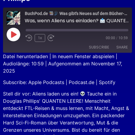
BuchPod.de
Was gibt's Neues auf dem Bücher-Markt?
Was, wenn Aliens uns einladen?
QUANTEN LEERE
1x
00:00
/
10:59
SUBSCRIBE
SHARE
Datei herunterladen
|
In neuem Fenster abspielen
|
Audiolänge: 10:59
|
Aufgenommen am November 17,
SHARE
Apple Podcasts
Podcast.de
2025
Spotify
LINK
Subscribe:
Apple Podcasts
|
Podcast.de
|
Spotify
RSS FEED
EMBED
Stell dir vor: Aliens laden uns ein!
Tauche ein in
Douglas Phillips' QUANTEN LEERE! Menschheit
entdeckt FTL-Reisen & muss lernen, mit Macht, Angst &
interstellaren Einladungen umzugehen. Ein packender
Hard Sci-Fi-Roman über Verantwortung, Mut & die
Grenzen unseres Universums. Bist du bereit für den