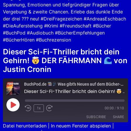
Spannung, Emotionen und tiefgründiger Fragen über
Vergebung & zweite Chancen. Erlebe das dunkle Ende
der drei ??? neu! #DreiFragezeichen #AndreasEschbach
#DieAuferstehung #Krimi #Freundschaft #Bücher
#BuchPod #Audiobuch #BücherEmpfehlungen
#BücherHören #Buchrezension
Dieser Sci-Fi-Thriller bricht dein
Gehirn!
DER FÄHRMANN
von
Justin Cronin
BuchPod.de
Was gibt's Neues auf dem Bücher-Markt?
Dieser Sci-Fi-Thriller bricht dein Gehirn!
DER FÄHRMANN
1x
00:00
/
9:10
SUBSCRIBE
SHARE
Datei herunterladen
|
In neuem Fenster abspielen
|