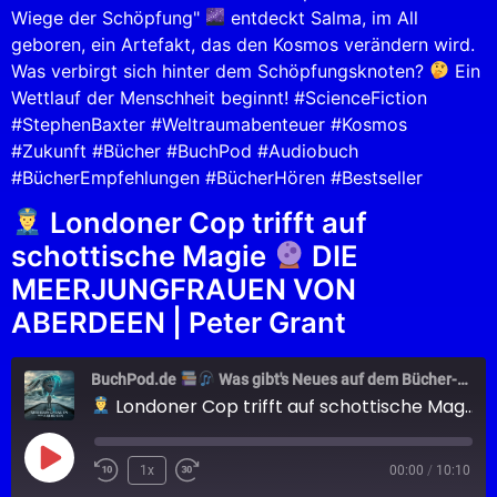
Wiege der Schöpfung"
entdeckt Salma, im All
geboren, ein Artefakt, das den Kosmos verändern wird.
Was verbirgt sich hinter dem Schöpfungsknoten?
Ein
Wettlauf der Menschheit beginnt! #ScienceFiction
#StephenBaxter #Weltraumabenteuer #Kosmos
#Zukunft #Bücher #BuchPod #Audiobuch
#BücherEmpfehlungen #BücherHören #Bestseller
Londoner Cop trifft auf
schottische Magie
DIE
MEERJUNGFRAUEN VON
ABERDEEN | Peter Grant
BuchPod.de
Was gibt's Neues auf dem Bücher-Markt?
Londoner Cop trifft auf schottische Magie
1x
00:00
/
10:10