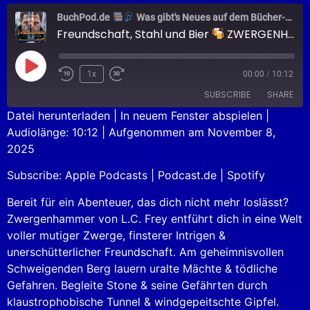
BuchPod.de
Was gibt's Neues auf dem Bücher-Markt?
Freundschaft, Stahl und Bier
ZWERGENHAMMER
1x
00:00
/
10:12
SUBSCRIBE
SHARE
Datei herunterladen
|
In neuem Fenster abspielen
|
Audiolänge: 10:12
|
Aufgenommen am November 8,
SHARE
Apple Podcasts
Podcast.de
2025
Spotify
LINK
Subscribe:
Apple Podcasts
|
Podcast.de
|
Spotify
RSS FEED
EMBED
Bereit für ein Abenteuer, das dich nicht mehr loslässt?
Zwergenhammer von L.C. Frey entführt dich in eine Welt
voller mutiger Zwerge, finsterer Intrigen &
unerschütterlicher Freundschaft. Am geheimnisvollen
Schweigenden Berg lauern uralte Mächte & tödliche
Gefahren. Begleite Stone & seine Gefährten durch
klaustrophobische Tunnel & windgepeitschte Gipfel.