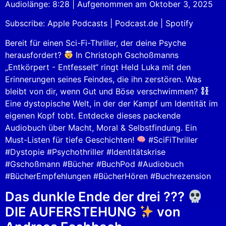
Audiolänge: 8:28
|
Aufgenommen am Oktober 3, 2025
SHARE
Apple Podcasts
Podcast.de
Subscribe:
Apple Podcasts
|
Podcast.de
|
Spotify
Spotify
LINK
RSS FEED
Bereit für einen Sci-Fi-Thriller, der deine Psyche
EMBED
herausfordert?
In Christoph Gschoßmanns
„Entkörpert - Entfesselt“ ringt Held Luka mit den
Erinnerungen seines Feindes, die ihn zerstören. Was
bleibt von dir, wenn Gut und Böse verschwimmen?
Eine dystopische Welt, in der der Kampf um Identität im
eigenen Kopf tobt. Entdecke dieses packende
Audiobuch über Macht, Moral & Selbstfindung. Ein
Must-Listen für tiefe Geschichten!
#SciFiThriller
#Dystopie #Psychothriller #Identitätskrise
#Gschoßmann #Bücher #BuchPod #Audiobuch
#BücherEmpfehlungen #BücherHören #Buchrezension
Das dunkle Ende der drei ???
DIE AUFERSTEHUNG
von