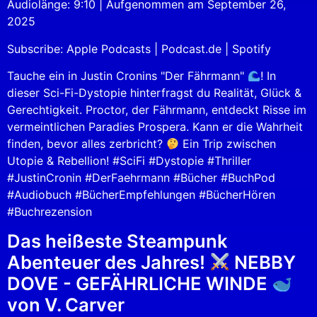
Audiolänge: 9:10
|
Aufgenommen am September 26,
SHARE
Apple Podcasts
Podcast.de
2025
Spotify
LINK
Subscribe:
Apple Podcasts
|
Podcast.de
|
Spotify
RSS FEED
EMBED
Tauche ein in Justin Cronins "Der Fährmann"
! In
dieser Sci-Fi-Dystopie hinterfragst du Realität, Glück &
Gerechtigkeit. Proctor, der Fährmann, entdeckt Risse im
vermeintlichen Paradies Prospera. Kann er die Wahrheit
finden, bevor alles zerbricht?
Ein Trip zwischen
Utopie & Rebellion! #SciFi #Dystopie #Thriller
#JustinCronin #DerFaehrmann #Bücher #BuchPod
#Audiobuch #BücherEmpfehlungen #BücherHören
#Buchrezension
Das heißeste Steampunk
Abenteuer des Jahres!
NEBBY
DOVE - GEFÄHRLICHE WINDE
von V. Carver