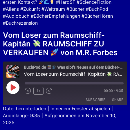
ersten Kontakt?
#HardSF #ScienceFiction
#Aliens #Zukunft #Weltraum #Bücher #BuchPod
#Audiobuch #BücherEmpfehlungen #BücherHören
#Buchrezension
Vom Loser zum Raumschiff-
Kapitän
RAUMSCHIFF ZU
VERKAUFEN
von M.R. Forbes
BuchPod.de
Was gibt's Neues auf dem Bücher-Markt?
Vom Loser zum Raumschiff-Kapitän
RAUMSCHIFF ZU VERKAUFEN
1x
00:00
/
9:35
SUBSCRIBE
SHARE
Datei herunterladen
|
In neuem Fenster abspielen
|
Audiolänge: 9:35
|
Aufgenommen am November 10,
SHARE
Apple Podcasts
Podcast.de
2025
Spotify
LINK