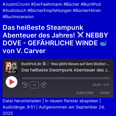
#JustinCronin #DerFaehrmann #Bücher #BuchPod
#Audiobuch #BücherEmpfehlungen #BücherHören
#Buchrezension
Das heißeste Steampunk
Abenteuer des Jahres!
NEBBY
DOVE - GEFÄHRLICHE WINDE
von V. Carver
BuchPod.de
Was gibt's Neues auf dem Bücher-Markt?
Das heißeste Steampunk Abenteuer des Jahres!
1x
00:00
/
9:51
SUBSCRIBE
SHARE
Datei herunterladen
|
In neuem Fenster abspielen
|
Audiolänge: 9:51
|
Aufgenommen am September 24,
SHARE
Apple Podcasts
Podcast.de
2025