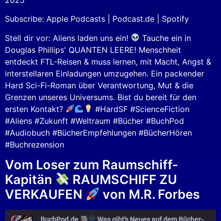
Spotify
LINK
Subscribe:
Apple Podcasts
|
Podcast.de
|
Spotify
RSS FEED
EMBED
Stell dir vor: Aliens laden uns ein!
Tauche ein in
Douglas Phillips' QUANTEN LEERE! Menschheit
entdeckt FTL-Reisen & muss lernen, mit Macht, Angst &
interstellaren Einladungen umzugehen. Ein packender
Hard Sci-Fi-Roman über Verantwortung, Mut & die
Grenzen unseres Universums. Bist du bereit für den
ersten Kontakt?
#HardSF #ScienceFiction
#Aliens #Zukunft #Weltraum #Bücher #BuchPod
#Audiobuch #BücherEmpfehlungen #BücherHören
#Buchrezension
Vom Loser zum Raumschiff-
Kapitän
RAUMSCHIFF ZU
VERKAUFEN
von M.R. Forbes
BuchPod.de
Was gibt's Neues auf dem Bücher-Markt?