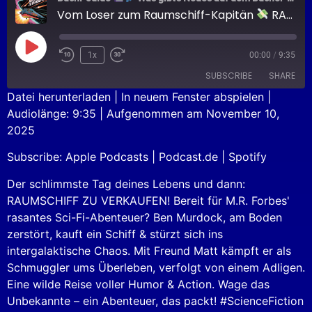
Vom Loser zum Raumschiff-Kapitän
RAUMSCHIFF ZU VERKAUFEN
1x
00:00
/
9:35
SUBSCRIBE
SHARE
Datei herunterladen
|
In neuem Fenster abspielen
|
Audiolänge: 9:35
|
Aufgenommen am November 10,
SHARE
Apple Podcasts
Podcast.de
2025
Spotify
LINK
Subscribe:
Apple Podcasts
|
Podcast.de
|
Spotify
RSS FEED
EMBED
Der schlimmste Tag deines Lebens und dann:
RAUMSCHIFF ZU VERKAUFEN! Bereit für M.R. Forbes'
rasantes Sci-Fi-Abenteuer? Ben Murdock, am Boden
zerstört, kauft ein Schiff & stürzt sich ins
intergalaktische Chaos. Mit Freund Matt kämpft er als
Schmuggler ums Überleben, verfolgt von einem Adligen.
Eine wilde Reise voller Humor & Action. Wage das
Unbekannte – ein Abenteuer, das packt! #ScienceFiction