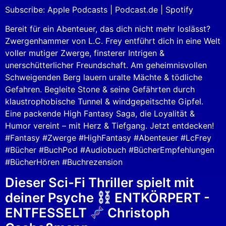
LINK
Subscribe:
Apple Podcasts
|
Podcast.de
|
Spotify
RSS FEED
EMBED
Bereit für ein Abenteuer, das dich nicht mehr loslässt?
Zwergenhammer von L.C. Frey entführt dich in eine Welt
voller mutiger Zwerge, finsterer Intrigen &
unerschütterlicher Freundschaft. Am geheimnisvollen
Schweigenden Berg lauern uralte Mächte & tödliche
Gefahren. Begleite Stone & seine Gefährten durch
klaustrophobische Tunnel & windgepeitschte Gipfel.
Eine packende High Fantasy Saga, die Loyalität &
Humor vereint – mit Herz & Tiefgang. Jetzt entdecken!
#Fantasy #Zwerge #HighFantasy #Abenteuer #LcFrey
#Bücher #BuchPod #Audiobuch #BücherEmpfehlungen
#BücherHören #Buchrezension
Dieser Sci-Fi Thriller spielt mit
deiner Psyche
ENTKÖRPERT -
ENTFESSELT
Christoph