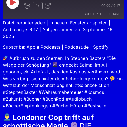
1x
00:00
/
9:17
SUBSCRIBE
SHARE
Datei herunterladen
|
In neuem Fenster abspielen
|
Audiolänge: 9:17
|
Aufgenommen am September 19,
SHARE
Apple Podcasts
Podcast.de
2025
Spotify
LINK
Subscribe:
Apple Podcasts
|
Podcast.de
|
Spotify
RSS FEED
EMBED
Aufbruch zu den Sternen: In Stephen Baxters "Die
Wiege der Schöpfung"
entdeckt Salma, im All
geboren, ein Artefakt, das den Kosmos verändern wird.
Was verbirgt sich hinter dem Schöpfungsknoten?
Ein
Wettlauf der Menschheit beginnt! #ScienceFiction
#StephenBaxter #Weltraumabenteuer #Kosmos
#Zukunft #Bücher #BuchPod #Audiobuch
#BücherEmpfehlungen #BücherHören #Bestseller
Londoner Cop trifft auf
schottische Magie
DIE