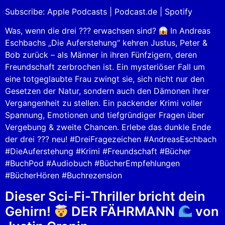
Subscribe:
Apple Podcasts
|
Podcast.de
|
Spotify
Spotify
LINK
RSS FEED
Was, wenn die drei ??? erwachsen sind?
In Andreas
EMBED
Eschbachs „Die Auferstehung“ kehren Justus, Peter &
Bob zurück – als Männer in ihren Fünfzigern, deren
Freundschaft zerbrochen ist. Ein mysteriöser Fall um
eine totgeglaubte Frau zwingt sie, sich nicht nur den
Gesetzen der Natur, sondern auch den Dämonen ihrer
Vergangenheit zu stellen. Ein packender Krimi voller
Spannung, Emotionen und tiefgründiger Fragen über
Vergebung & zweite Chancen. Erlebe das dunkle Ende
der drei ??? neu! #DreiFragezeichen #AndreasEschbach
#DieAuferstehung #Krimi #Freundschaft #Bücher
#BuchPod #Audiobuch #BücherEmpfehlungen
#BücherHören #Buchrezension
Dieser Sci-Fi-Thriller bricht dein
Gehirn!
DER FÄHRMANN
von