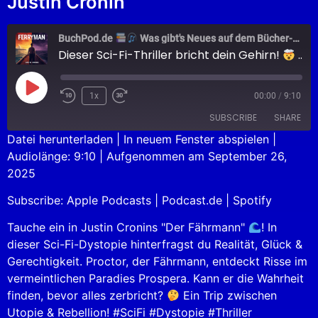
Justin Cronin
BuchPod.de
Was gibt's Neues auf dem Bücher-Markt?
Dieser Sci-Fi-Thriller bricht dein Gehirn!
DER FÄHRMANN
1x
00:00
/
9:10
SUBSCRIBE
SHARE
Datei herunterladen
|
In neuem Fenster abspielen
|
Audiolänge: 9:10
|
Aufgenommen am September 26,
SHARE
Apple Podcasts
Podcast.de
2025
Spotify
LINK
Subscribe:
Apple Podcasts
|
Podcast.de
|
Spotify
RSS FEED
EMBED
Tauche ein in Justin Cronins "Der Fährmann"
! In
dieser Sci-Fi-Dystopie hinterfragst du Realität, Glück &
Gerechtigkeit. Proctor, der Fährmann, entdeckt Risse im
vermeintlichen Paradies Prospera. Kann er die Wahrheit
finden, bevor alles zerbricht?
Ein Trip zwischen
Utopie & Rebellion! #SciFi #Dystopie #Thriller