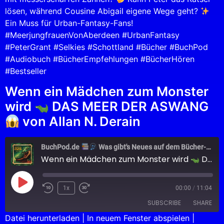
lösen, während Cousine Abigail eigene Wege geht?
Ein Muss für Urban-Fantasy-Fans!
#MeerjungfrauenVonAberdeen #UrbanFantasy
#PeterGrant #Selkies #Schottland #Bücher #BuchPod
#Audiobuch #BücherEmpfehlungen #BücherHören
#Bestseller
Wenn ein Mädchen zum Monster
wird
DAS MEER DER ASWANG
von Allan N. Derain
BuchPod.de
Was gibt's Neues auf dem Bücher-Markt?
Wenn ein Mädchen zum Monster wird
DAS MEER DER ASWANG
1x
00:00
/
11:04
SUBSCRIBE
SHARE
Datei herunterladen
|
In neuem Fenster abspielen
|