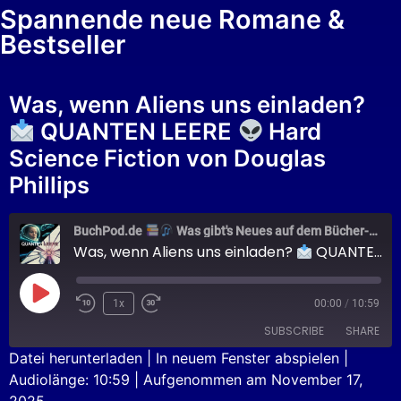
Spannende neue Romane &
Bestseller
Was, wenn Aliens uns einladen?
QUANTEN LEERE
Hard
Science Fiction von Douglas
Phillips
BuchPod.de
Was gibt's Neues auf dem Bücher-Markt?
Was, wenn Aliens uns einladen?
QUANTEN LEERE
1x
00:00
/
10:59
SUBSCRIBE
SHARE
Datei herunterladen
|
In neuem Fenster abspielen
|
Audiolänge: 10:59
|
Aufgenommen am November 17,
SHARE
Apple Podcasts
Podcast.de
2025