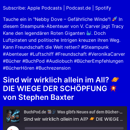
Spotify
LINK
Subscribe:
Apple Podcasts
|
Podcast.de
|
Spotify
RSS FEED
EMBED
Tauche ein in "Nebby Dove – Gefährliche Winde"!
In
diesem Steampunk-Abenteuer von V. Carver jagt Tracy
Kane den legendären Roten Giganten
. Doch
Luftpiraten und politische Intrigen kreuzen ihren Weg.
Kann Freundschaft die Welt retten? #Steampunk
#Abenteuer #Luftschiff #Freundschaft #VeronikaCarver
#Bücher #BuchPod #Audiobuch #BücherEmpfehlungen
#BücherHören #Buchrezension
Sind wir wirklich allein im All?
DIE WIEGE DER SCHÖPFUNG
von Stephen Baxter
BuchPod.de
Was gibt's Neues auf dem Bücher-Markt?
Sind wir wirklich allein im All?
DIE WIEGE DER SCHÖPFUNG