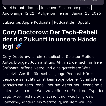
SUBSCRIBE
SHARE
Datei herunterladen
|
In neuem Fenster abspielen
|
Audiolänge: 12:22
|
Aufgenommen am Januar 26, 2025
SHARE
Apple Podcasts
Podcast.de
Subscribe:
Apple Podcasts
|
Podcast.de
|
Spotify
Spotify
LINK
RSS FEED
Cory Doctorow: Der Tech-Rebell,
EMBED
der die Zukunft in unsere Hände
legt
Cory Doctorow ist ein kanadischer Science-Fiction-
Autor, Blogger, Journalist und Aktivist, der sich für freie
Software, offene Netze und eine gerechtere Welt
einsetzt. Was ihn für euch als junge Podcast-Hörer
besonders macht? Er ist kein abgehobener Schriftsteller,
sondern ein Tech-Rebell, der die Macht der Technologie
nutzen will, um die Welt zu verändern. Er ist der Typ, der
sagt: „Hey, Technologie ist nicht nur was für große
Konzerne, sondern ein Werkzeug, mit dem wir uns