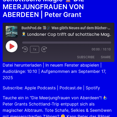
MEERJUNGFRAUEN VON
ABERDEEN | Peter Grant
BuchPod.de
Was gibt's Neues auf dem Bücher-Markt?
Londoner Cop trifft auf schottische Magie
1x
00:00
/
10:10
SUBSCRIBE
SHARE
Datei herunterladen
|
In neuem Fenster abspielen
|
Audiolänge: 10:10
|
Aufgenommen am September 17,
SHARE
Apple Podcasts
Podcast.de
2025
Spotify
LINK
Subscribe:
Apple Podcasts
|
Podcast.de
|
Spotify
RSS FEED
EMBED
Tauche ein in "Die Meerjungfrauen von Aberdeen"!
Peter Grants Schottland-Trip entpuppt sich als
magischer Albtraum. Tote Schafe, Selkies & Seemöwen
mit messerscharfen Zähnen?
Kann Peter das Rätsel