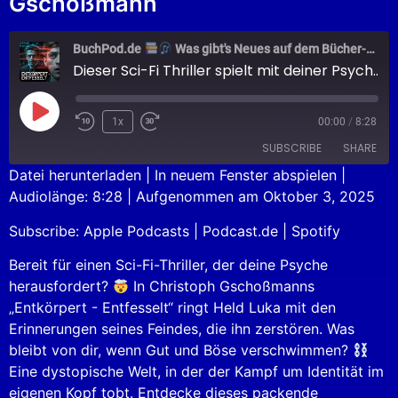
Gschoßmann
BuchPod.de
Was gibt's Neues auf dem Bücher-Markt?
Dieser Sci-Fi Thriller spielt mit deiner Psyche
1x
00:00
/
8:28
SUBSCRIBE
SHARE
Datei herunterladen
|
In neuem Fenster abspielen
|
Audiolänge: 8:28
|
Aufgenommen am Oktober 3, 2025
SHARE
Apple Podcasts
Podcast.de
Subscribe:
Apple Podcasts
|
Podcast.de
|
Spotify
Spotify
LINK
RSS FEED
Bereit für einen Sci-Fi-Thriller, der deine Psyche
EMBED
herausfordert?
In Christoph Gschoßmanns
„Entkörpert - Entfesselt“ ringt Held Luka mit den
Erinnerungen seines Feindes, die ihn zerstören. Was
bleibt von dir, wenn Gut und Böse verschwimmen?
Eine dystopische Welt, in der der Kampf um Identität im
eigenen Kopf tobt. Entdecke dieses packende