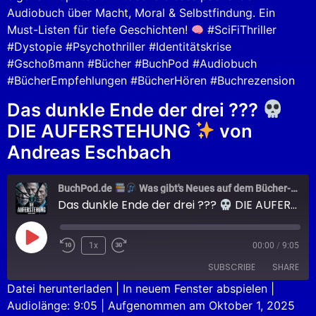
Audiobuch über Macht, Moral & Selbstfindung. Ein
Must-Listen für tiefe Geschichten!
#SciFiThriller
#Dystopie #Psychothriller #Identitätskrise
#Gschoßmann #Bücher #BuchPod #Audiobuch
#BücherEmpfehlungen #BücherHören #Buchrezension
Das dunkle Ende der drei ???
DIE AUFERSTEHUNG
von
Andreas Eschbach
BuchPod.de
Was gibt's Neues auf dem Bücher-Markt?
Das dunkle Ende der drei ???
DIE AUFERSTEHUNG
1x
00:00
/
9:05
SUBSCRIBE
SHARE
Datei herunterladen
|
In neuem Fenster abspielen
|
Audiolänge: 9:05
|
Aufgenommen am Oktober 1, 2025
SHARE
Apple Podcasts
Podcast.de