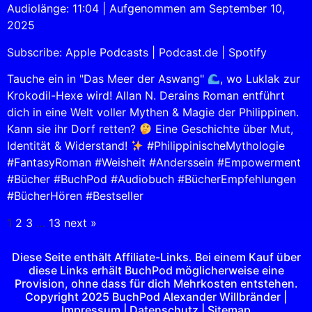
Audiolänge: 11:04
|
Aufgenommen am September 10,
SHARE
Apple Podcasts
Podcast.de
2025
Spotify
LINK
Subscribe:
Apple Podcasts
|
Podcast.de
|
Spotify
RSS FEED
EMBED
Tauche ein in "Das Meer der Aswang"
, wo Luklak zur
Krokodil-Hexe wird! Allan N. Derains Roman entführt
dich in eine Welt voller Mythen & Magie der Philippinen.
Kann sie ihr Dorf retten?
Eine Geschichte über Mut,
Identität & Widerstand!
#PhilippinischeMythologie
#FantasyRoman #Weisheit #Anderssein #Empowerment
#Bücher #BuchPod #Audiobuch #BücherEmpfehlungen
#BücherHören #Bestseller
1
2
3
…
13
next »
Diese Seite enthält Affiliate-Links. Bei einem Kauf über
diese Links erhält BuchPod möglicherweise eine
Provision, ohne dass für dich Mehrkosten entstehen.
Copyright 2025 BuchPod Alexander Willbränder |
Impressum |
Datenschutz |
Sitemap