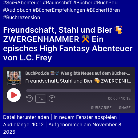
#SciFiAbenteuer #Raumschiff #Bücher #BuchPod
#Audiobuch #BücherEmpfehlungen #BücherHören
#Buchrezension
Freundschaft, Stahl und Bier
ZWERGENHAMMER
Ein
episches High Fantasy Abenteuer
von L.C. Frey
BuchPod.de
Was gibt's Neues auf dem Bücher-Markt?
Freundschaft, Stahl und Bier
ZWERGENHAMMER
1x
00:00
/
10:12
SUBSCRIBE
SHARE
Datei herunterladen
|
In neuem Fenster abspielen
|
Audiolänge: 10:12
|
Aufgenommen am November 8,
SHARE
Apple Podcasts
Podcast.de
2025
Spotify