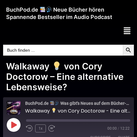
BuchPod.de
Neue Bücher hören
Spannende Bestseller im Audio Podcast
Searc
Search
for:
Walkaway
von Cory
Doctorow – Eine alternative
Lebensweise?
BuchPod.de
Was gibt's Neues auf dem Bücher-Markt?
Walkaway
von Cory Doctorow - Eine alternative Lebensweise?
1x
00:00
/
12:22