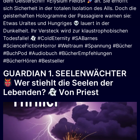
dem Geisterschiff »Elysium Fields«
an. Sie erhofft
sich Sicherheit in der totalen Isolation des Alls. Doch die
geisterhaften Hologramme der Passagiere warnen sie:
Etwas Uraltes und Hungriges
lauert in der
Dunkelheit. Ihr Versteck wird zur klaustrophobischen
Todesfalle!
#ColdEternity #SABarnes
#ScienceFictionHorror #Weltraum #Spannung #Bücher
#BuchPod #Audiobuch #BücherEmpfehlungen
#BücherHören #Bestseller
GUARDIAN 1. SEELENWÄCHTER
Wer stiehlt die Seelen der
Lebenden?
Von Priest