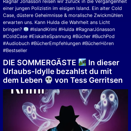
Ragnar Jónasson reisen wir zurück in die Vergangenheit
einer jungen Polizistin im eisigen Island. Ein alter Cold
Case, düstere Geheimnisse & moralische Zwickmühlen
erwarten uns. Kann Hulda die Wahrheit ans Licht
bringen?
#IslandKrimi #Hulda #RagnarJónasson
#ColdCase #EiskalteSpannung #Bücher #BuchPod
#Audiobuch #BücherEmpfehlungen #BücherHören
#Bestseller
DIE SOMMERGÄSTE
In dieser
Urlaubs-Idylle bezahlst du mit
dem Leben
von Tess Gerritsen