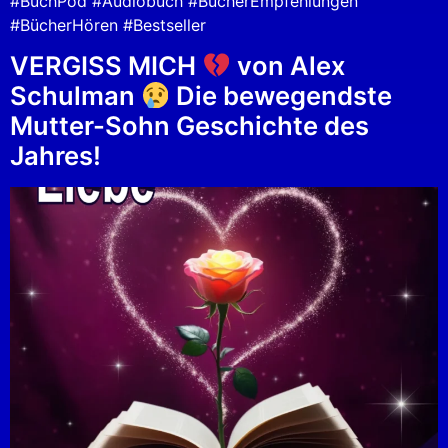
#BuchPod #Audiobuch #BücherEmpfehlungen
#BücherHören #Bestseller
VERGISS MICH
von Alex
Schulman
Die bewegendste
Mutter-Sohn Geschichte des
Jahres!