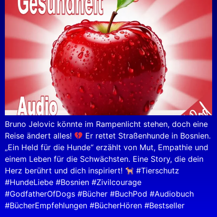
Bruno Jelovic könnte im Rampenlicht stehen, doch eine
Reise ändert alles!
Er rettet Straßenhunde in Bosnien.
„Ein Held für die Hunde“ erzählt von Mut, Empathie und
einem Leben für die Schwächsten. Eine Story, die dein
Herz berührt und dich inspiriert!
#Tierschutz
#HundeLiebe #Bosnien #Zivilcourage
#GodfatherOfDogs #Bücher #BuchPod #Audiobuch
#BücherEmpfehlungen #BücherHören #Bestseller