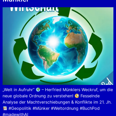
„Welt in Aufruhr“
– Herfried Münklers Weckruf, um die
neue globale Ordnung zu verstehen!
Fesselnde
Analyse der Machtverschiebungen & Konflikte im 21. Jh.
#Geopolitik #Münker #Weltordnung #BuchPod
#madewithAI