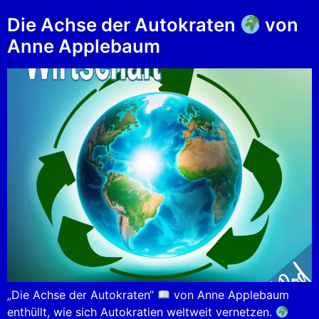
Die Achse der Autokraten
von
Anne Applebaum
„Die Achse der Autokraten“
von Anne Applebaum
enthüllt, wie sich Autokratien weltweit vernetzen.